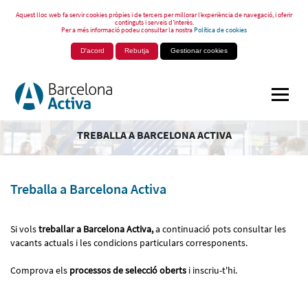
Aquest lloc web fa servir cookies pròpies i de tercers per millorar l’experiència de navegació, i oferir
continguts i serveis d’interès.
Per a més informació podeu consultar la nostra
Política de cookies
D'acord
Rebutja
Gestionar cookies
TREBALLA A BARCELONA ACTIVA
Treballa a Barcelona Activa
Si vols
treballar a Barcelona Activa,
a continuació pots consultar les
vacants actuals i les condicions particulars corresponents.
Comprova els
processos de selecció oberts
i inscriu-t'hi.