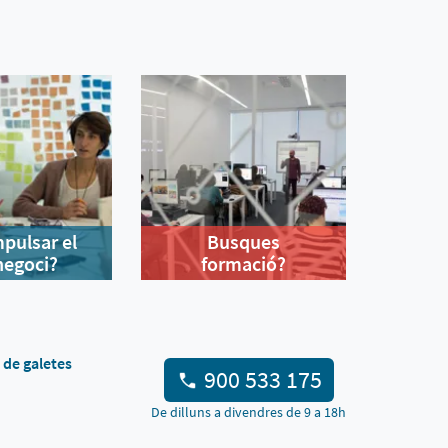
mpulsar el
Busques
negoci?
formació?
a de galetes
900 533 175
De dilluns a divendres de 9 a 18h