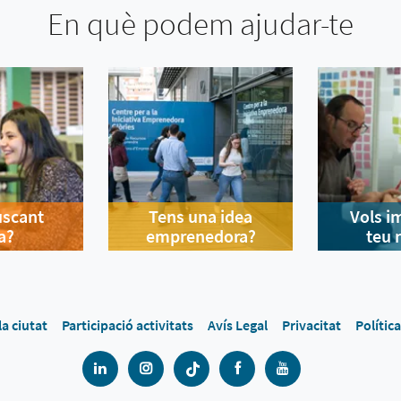
En què podem ajudar-te
uscant
Tens una idea
Vols i
a?
emprenedora?
teu 
la ciutat
Participació activitats
Avís Legal
Privacitat
Polític