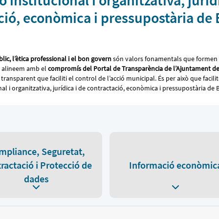
 institucional i organitzativa, juríd
ció, econòmica i pressupostària de
lic, l’ètica professional i el
bon govern
són valors fonamentals que formen 
s alineem amb el
compromís del Portal de Transparència de l’Ajuntament d
ransparent que faciliti el control de l’acció municipal. És per això que facilit
al i organitzativa, jurídica i de contractació, econòmica i pressupostària de 
mpliance, Seguretat,
ractació i Protecció de
Informació econòmic
dades