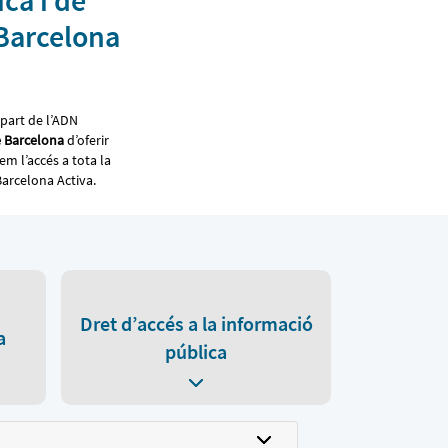
ica i de
 Barcelona
part de l’ADN
e Barcelona
d’oferir
em l’accés a tota la
Barcelona Activa.
Dret d’accés a la informació
a
pública