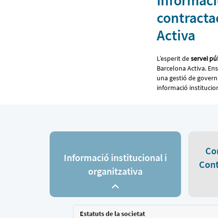
Informació
contracta
Activa
L’esperit de
servei púb
Barcelona Activa. En
una gestió de govern t
informació institucion
Co
Informació institucional i
Cont
organitzativa
Estatuts de la societat