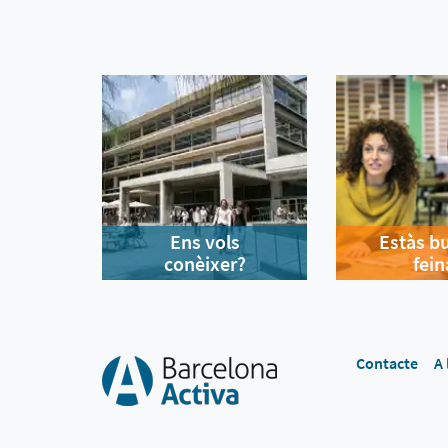
Ens vols
Estàs b
conèixer?
fein
Contacte
A 