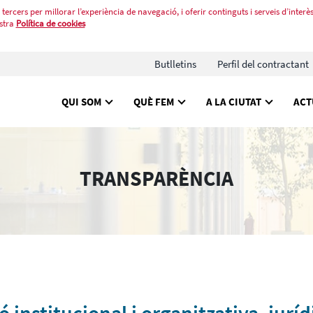
tercers per millorar l’experiència de navegació, i oferir continguts i serveis d’interès
stra
Política de cookies
Butlletins
Perfil del contractant
QUI SOM
QUÈ FEM
A LA CIUTAT
ACT
TRANSPARÈNCIA