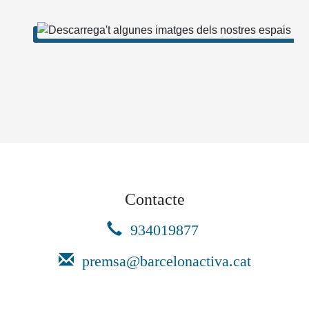
Contacte
934019877
premsa@barcelonactiva.cat