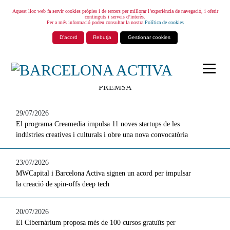
Aquest lloc web fa servir cookies pròpies i de tercers per millorar l’experiència de navegació, i oferir
continguts i serveis d’interès.
Per a més informació podeu consultar la nostra
Política de cookies
D'acord
Rebutja
Gestionar cookies
PREMSA
29/07/2026
El programa Creamedia impulsa 11 noves startups de les
indústries creatives i culturals i obre una nova convocatòria
23/07/2026
MWCapital i Barcelona Activa signen un acord per impulsar
la creació de spin-offs deep tech
20/07/2026
El Cibernàrium proposa més de 100 cursos gratuïts per