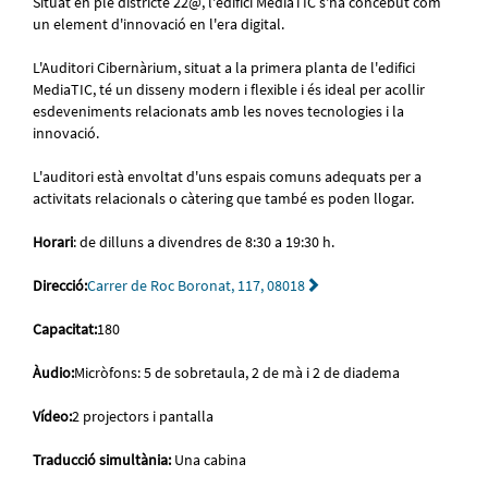
Situat en ple districte 22@, l'edifici MediaTIC s'ha concebut com
un element d'innovació en l'era digital.
L'Auditori Cibernàrium, situat a la primera planta de l'edifici
MediaTIC, té un disseny modern i flexible i és ideal per acollir
esdeveniments relacionats amb les noves tecnologies i la
innovació.
L'auditori està envoltat d'uns espais comuns adequats per a
activitats relacionals o càtering que també es poden llogar.
Horari
: de dilluns a divendres de 8:30 a 19:30 h.
Direcció:
Carrer de Roc Boronat, 117, 08018
Capacitat:
180
Àudio:
Micròfons: 5 de sobretaula, 2 de mà i 2 de diadema
Vídeo:
2 projectors i pantalla
Traducció simultània:
Una cabina