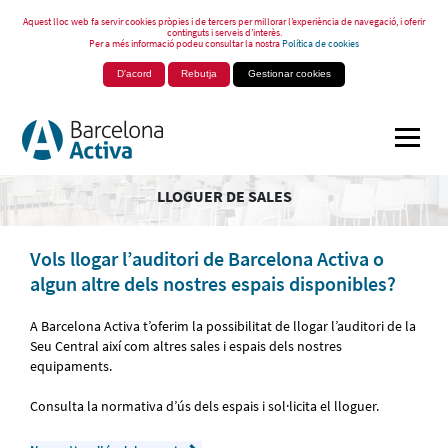
Aquest lloc web fa servir cookies pròpies i de tercers per millorar l’experiència de navegació, i oferir
continguts i serveis d’interès.
Per a més informació podeu consultar la nostra
Política de cookies
D'acord
Rebutja
Gestionar cookies
LLOGUER DE SALES
Vols llogar l’auditori de Barcelona Activa o
algun altre dels nostres espais disponibles?
A Barcelona Activa t’oferim la possibilitat de llogar l’auditori de la
Seu Central així com altres sales i espais dels nostres
equipaments.
Consulta la normativa d’ús dels espais i sol·licita el lloguer.