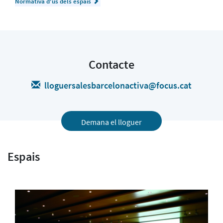
Normativa d'ús dels espais
Contacte
lloguersalesbarcelonactiva@focus.cat
Demana el lloguer
Espais