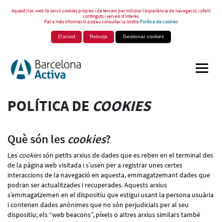
Aquest lloc web fa servir cookies pròpies i de tercers per millorar l’experiència de navegació, i oferir
continguts i serveis d’interès.
Per a més informació podeu consultar la nostra
Política de cookies
D'acord
Rebutja
Gestionar cookies
POLÍTICA DE
COOKIES
Què són les
cookies
?
Les
cookies
són petits arxius de dades que es reben en el terminal des
de la pàgina web visitada i s’usen per a registrar unes certes
interaccions de la navegació en aquesta, emmagatzemant dades que
podran ser actualitzades i recuperades. Aquests arxius
s’emmagatzemen en el dispositiu que estigui usant la persona usuària
i contenen dades anònimes que no són perjudicials per al seu
dispositiu; els “web beacons”, píxels o altres arxius similars també