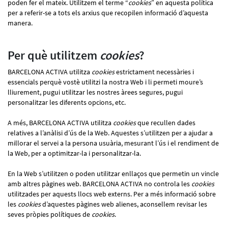
poden fer el mateix. Utilitzem el terme “
cookies
” en aquesta política
per a referir-se a tots els arxius que recopilen informació d’aquesta
manera.
Per què utilitzem
cookies
?
BARCELONA ACTIVA utilitza
cookies
estrictament necessàries i
essencials perquè vostè utilitzi la nostra Web i li permeti moure’s
lliurement, pugui utilitzar les nostres àrees segures, pugui
personalitzar les diferents opcions, etc.
A més, BARCELONA ACTIVA utilitza
cookies
que recullen dades
relatives a l’anàlisi d’ús de la Web. Aquestes s’utilitzen per a ajudar a
millorar el servei a la persona usuària, mesurant l’ús i el rendiment de
la Web, per a optimitzar-la i personalitzar-la.
En la Web s’utilitzen o poden utilitzar enllaços que permetin un vincle
amb altres pàgines web. BARCELONA ACTIVA no controla les
cookies
utilitzades per aquests llocs web externs. Per a més informació sobre
les
cookies
d’aquestes pàgines web alienes, aconsellem revisar les
seves pròpies polítiques de
cookies
.