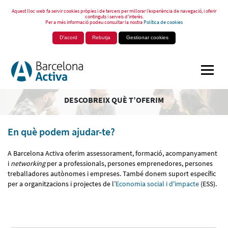
Aquest lloc web fa servir cookies pròpies i de tercers per millorar l’experiència de navegació, i oferir
continguts i serveis d’interès.
Per a més informació podeu consultar la nostra
Política de cookies
D'acord
Rebutja
Gestionar cookies
DESCOBREIX QUÈ T’OFERIM
En què podem ajudar-te?
A Barcelona Activa oferim assessorament, formació, acompanyament
i
networking
per a professionals, persones emprenedores, persones
treballadores autònomes i empreses. També donem suport específic
per a organitzacions i projectes de l’
Economia social i d'impacte
(ESS).