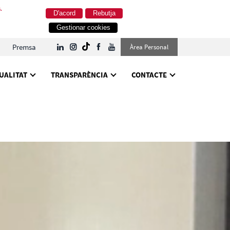
.
D'acord
Rebutja
Gestionar cookies
Premsa
Àrea Personal
UALITAT
TRANSPARÈNCIA
CONTACTE