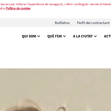
tercers per millorar l’experiència de navegació, i oferir continguts i serveis d’interès
stra
Política de cookies
Butlletins
Perfil del contractant
QUI SOM
QUÈ FEM
A LA CIUTAT
ACT