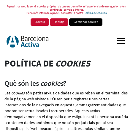
Aquest lloc web fa servir cookies pròpies i de tercers per millorar l’experiència de navegació, i oferir
continguts i serveis d’interès.
Per a més informació podeu consultar la nostra
Política de cookies
D'acord
Rebutja
Gestionar cookies
POLÍTICA DE
COOKIES
Què són les
cookies
?
Les
cookies
són petits arxius de dades que es reben en el terminal des
de la pàgina web visitada i s’usen per a registrar unes certes
interaccions de la navegació en aquesta, emmagatzemant dades que
podran ser actualitzades i recuperades. Aquests arxius
s’emmagatzemen en el dispositiu que estigui usant la persona usuària
i contenen dades anònimes que no són perjudicials per al seu
dispositiu; els “web beacons”, píxels o altres arxius similars també