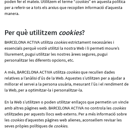
poden fer el mateix. Utilitzem el terme “
cookies
” en aquesta política
per a referir-se a tots els arxius que recopilen informació d’aquesta
manera.
Per què utilitzem
cookies
?
BARCELONA ACTIVA utilitza
cookies
estrictament necessàries i
essencials perquè vostè utilitzi la nostra Web i li permeti moure’s
lliurement, pugui utilitzar les nostres àrees segures, pugui
personalitzar les diferents opcions, etc.
A més, BARCELONA ACTIVA utilitza
cookies
que recullen dades
relatives a l’anàlisi d’ús de la Web. Aquestes s’utilitzen per a ajudar a
millorar el servei a la persona usuària, mesurant l’ús i el rendiment de
la Web, per a optimitzar-la i personalitzar-la.
En la Web s’utilitzen o poden utilitzar enllaços que permetin un vincle
amb altres pàgines web. BARCELONA ACTIVA no controla les
cookies
utilitzades per aquests llocs web externs. Per a més informació sobre
les
cookies
d’aquestes pàgines web alienes, aconsellem revisar les
seves pròpies polítiques de
cookies
.