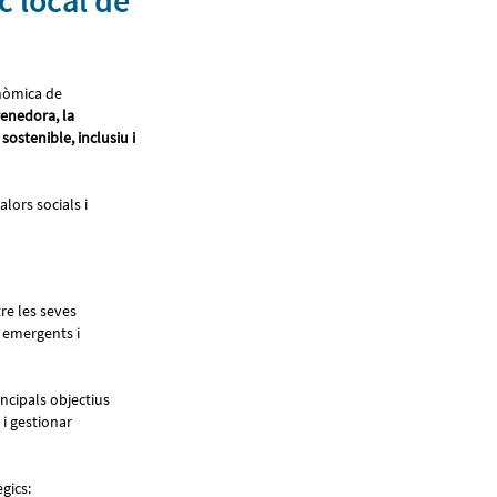
 local de
onòmica de
renedora, la
sostenible, inclusiu i
lors socials i
tre les seves
i emergents i
incipals objectius
i gestionar
ègics: