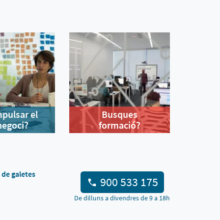
mpulsar el
Busques
negoci?
formació?
a de galetes
900 533 175
De dilluns a divendres de 9 a 18h