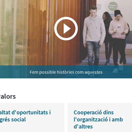
Fem possible històries com aquestes
valors
altat d'oportunitats
i
Cooperació dins
grés social
l'organització i amb
d'altres