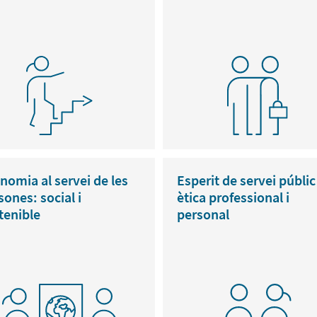
nomia al servei de les
Esperit de servei públic 
sones: social i
ètica professional i
tenible
personal
ovem el desenvolupament d'un
Impulsem formes de treball en e
l just de creació, manteniment i
col·laboratives, transversals i
rtiment de l'ocupació, que
participatives que afavoreixin el