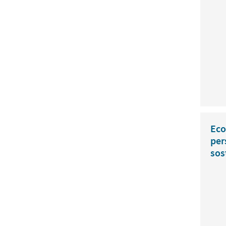
Eco
per
sos
Prom
mode
repa