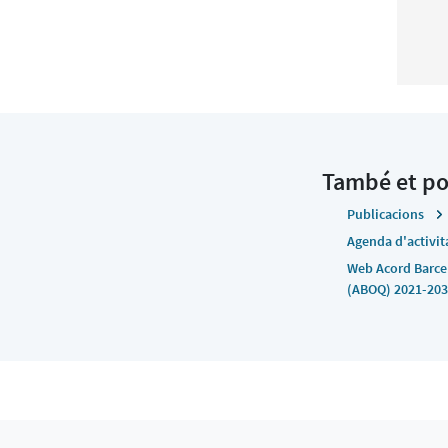
empo
persp
afavo
difer
També et po
Publicacions
Agenda d'activit
Pose
Web Acord Barcel
pers
(ABOQ) 2021-20
d’eco
l'emp
inno
dese
i al 