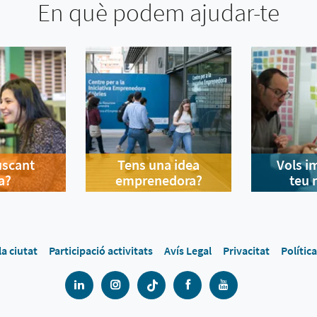
En què podem ajudar-te
uscant
Tens una idea
Vols i
a?
emprenedora?
teu 
la ciutat
Participació activitats
Avís Legal
Privacitat
Polític