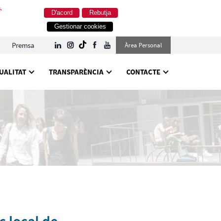
.
D'acord
Rebutja
Gestionar cookies
Premsa
Àrea Personal
UALITAT
TRANSPARÈNCIA
CONTACTE