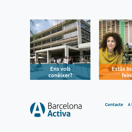
Ens vols
Estàs b
conèixer?
fein
Contacte
A 