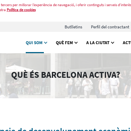
tercers per millorar l’experiència de navegació, i oferir continguts i serveis d’interès
stra
Política de cookies
Butlletins
Perfil del contractant
QUI SOM
QUÈ FEM
A LA CIUTAT
ACT
QUÈ ÉS BARCELONA ACTIVA?