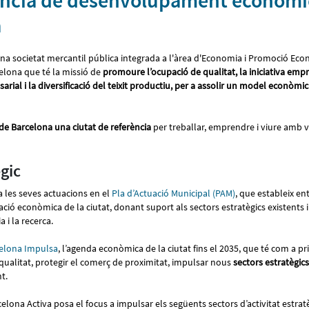
ncia de desenvolupament econòmic
a
una societat mercantil pública integrada a l'àrea d'Economia i Promoció Ec
elona que té la missió de
promoure l’ocupació de qualitat, la iniciativa emp
rial i la diversificació del teixit productiu, per a assolir un model econòmic 
 de Barcelona una ciutat de referència
per treballar, emprendre i viure amb va
gic
 les seves actuacions en el
Pla d’Actuació Municipal (PAM)
, que estableix en
icació econòmica de la ciutat, donant suport als sectors estratègics existents 
a i la recerca.
elona Impulsa
, l’agenda econòmica de la ciutat fins el 2035, que té com a pr
qualitat, protegir el comerç de proximitat, impulsar nous
sectors estratègics
nt.
celona Activa posa el focus a impulsar els següents sectors d’activitat estrat