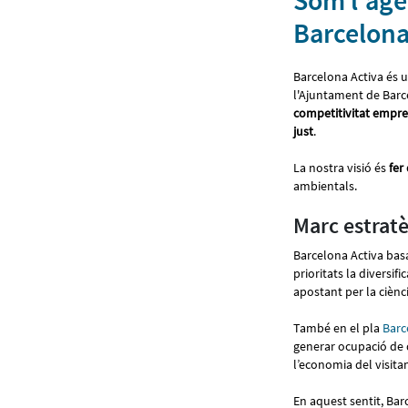
Som l'agè
Barcelon
Barcelona Activa és 
l'Ajuntament de Barc
competitivitat empresa
just
.
La nostra visió és
fer
ambientals.
Marc estratè
Barcelona Activa basa
prioritats la diversif
apostant per la ciènci
També en el pla
Barc
generar ocupació de 
l’economia del visita
En aquest sentit, Bar