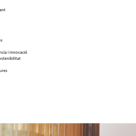
ant
es
ncia i Innovació
stenibilitat
ures