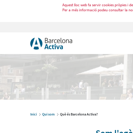
Aquest lloc web fa servir cookies pròpies i de 
Per a més informació podeu consultar la no
Inici
Qui som
Què és Barcelona Activa?