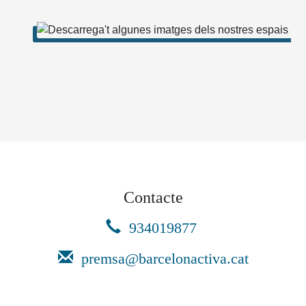
Contacte
934019877
premsa@barcelonactiva.cat