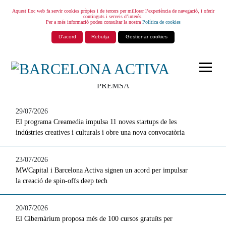
Aquest lloc web fa servir cookies pròpies i de tercers per millorar l’experiència de navegació, i oferir
continguts i serveis d’interès.
Per a més informació podeu consultar la nostra
Política de cookies
D'acord
Rebutja
Gestionar cookies
PREMSA
29/07/2026
El programa Creamedia impulsa 11 noves startups de les
indústries creatives i culturals i obre una nova convocatòria
23/07/2026
MWCapital i Barcelona Activa signen un acord per impulsar
la creació de spin-offs deep tech
20/07/2026
El Cibernàrium proposa més de 100 cursos gratuïts per