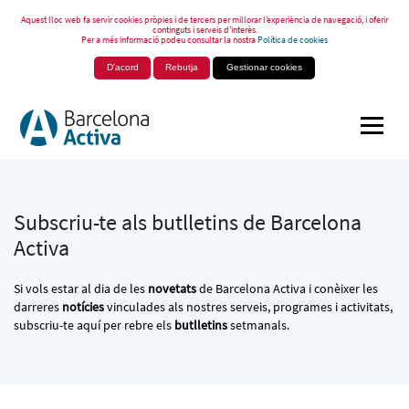
Aquest lloc web fa servir cookies pròpies i de tercers per millorar l’experiència de navegació, i oferir
continguts i serveis d’interès.
Per a més informació podeu consultar la nostra
Política de cookies
D'acord
Rebutja
Gestionar cookies
Subscriu-te als butlletins de Barcelona
Activa
Si vols estar al dia de les
novetats
de Barcelona Activa i conèixer les
darreres
notícies
vinculades als nostres serveis, programes i activitats,
subscriu-te aquí per rebre els
butlletins
setmanals.