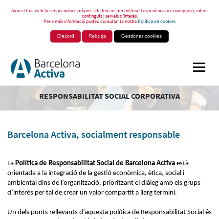
Aquest lloc web fa servir cookies pròpies i de tercers per millorar l’experiència de navegació, i oferir
continguts i serveis d’interès.
Per a més informació podeu consultar la nostra
Política de cookies
D'acord
Rebutja
Gestionar cookies
RESPONSABILITAT SOCIAL CORPORATIVA
Barcelona Activa, socialment responsable
La
Política de Responsabilitat Social de Barcelona Activa
està
orientada a la integració de la gestió econòmica, ètica, social i
ambiental dins de l’organització, prioritzant el diàleg amb els grups
d’interès per tal de crear un valor compartit a llarg termini.
Un dels punts rellevants d’aquesta política de Responsabilitat Social és