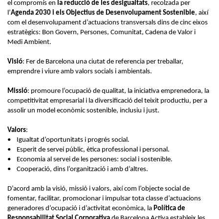
el compromís en
la reducció de les desigualtats
, recolzada per
l’
Agenda 2030 i els Objectius de Desenvolupament Sostenible
, així
com el desenvolupament d’actuacions transversals dins de cinc eixos
estratègics: Bon Govern, Persones, Comunitat, Cadena de Valor i
Medi Ambient.
Visió
: Fer de Barcelona una ciutat de referencia per treballar,
emprendre i viure amb valors socials i ambientals.
Missió
: promoure l’ocupació de qualitat, la iniciativa emprenedora, la
competitivitat empresarial i la diversificació del teixit productiu, per a
assolir un model econòmic sostenible, inclusiu i just.
Valors
:
• Igualtat d’oportunitats i progrés social.
• Esperit de servei públic, ètica professional i personal.
• Economia al servei de les persones: social i sostenible.
• Cooperació, dins l’organització i amb d’altres.
D’acord amb la visió, missió i valors, així com l’objecte social de
fomentar, facilitar, promocionar i impulsar tota classe d’actuacions
generadores d’ocupació i d’activitat econòmica, la
Política de
Responsabilitat Social Corporativa
de Barcelona Activa estableix les