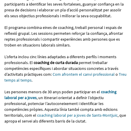
participants a identificar les seves fortaleses, guanyar confiança en la
presa de decisions i elaborar un pla d’acció personalitzat per assolir
els seus objectius professionals i millorar la seva ocupabilitat.
El programa combina eines de coaching, treball personal i espais de
reflexió grupal. Les sessions permeten reforçar la confiança, afrontar
reptes professionals i compartir experiències amb persones que es
troben en situacions laborals similars.
L’oferta inclou cinc línies adaptades a diferents perfils i moments
professionals. El
coaching de curta durada
permet treballar
competències específiques i abordar situacions concretes a través
d’activitats pràctiques com:
Com afrontem el canvi professional
o
Treu
temps al temps
.
Les persones menors de 30 anys poden participar en el
coaching
laboral per a joves
, un itinerari orientat a definir l’objectiu
professional, potenciar l’autoconeixement i identificar les
competències pròpies. Aquesta línia també compta amb edicions
territorials, com el
coaching laboral per a joves de Sants-Montjuïc
, que
apropa el servei als diferents barris de la ciutat.