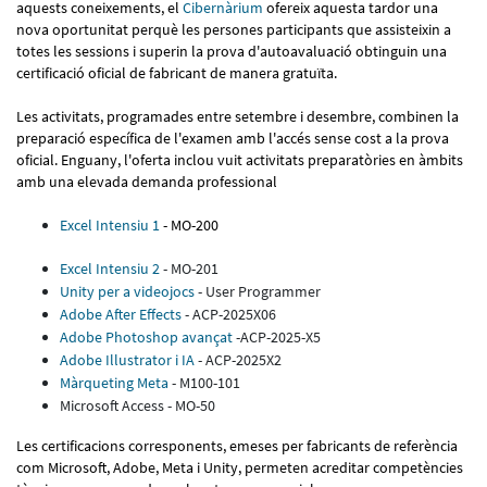
aquests coneixements, el
Cibernàrium
ofereix aquesta tardor una
nova oportunitat perquè les persones participants que assisteixin a
totes les sessions i superin la prova d'autoavaluació obtinguin una
certificació oficial de fabricant de manera gratuïta.
Les activitats, programades entre setembre i desembre, combinen la
preparació específica de l'examen amb l'accés sense cost a la prova
oficial. Enguany, l'oferta inclou vuit activitats preparatòries en àmbits
amb una elevada demanda professional
Excel Intensiu 1
- MO-200
Excel Intensiu 2
- MO-201
Unity per a videojocs
- User Programmer
Adobe After Effects
- ACP-2025X06
Adobe Photoshop avançat
-ACP-2025-X5
Adobe Illustrator i IA
- ACP-2025X2
Màrqueting Meta
- M100-101
Microsoft Access - MO-50
Les certificacions corresponents, emeses per fabricants de referència
com Microsoft, Adobe, Meta i Unity, permeten acreditar competències