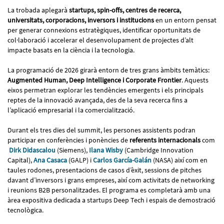
La trobada aplegarà
startups, spin-offs, centres de recerca,
universitats, corporacions, inversors i institucions
en un entorn pensat
per generar connexions estratègiques, identificar oportunitats de
col·laboració i accelerar el desenvolupament de projectes d’alt
impacte basats en la ciència i la tecnologia.
La programació de 2026 girarà entorn de tres grans àmbits temàtics:
Augmented Human, Deep Intelligence i Corporate Frontier
. Aquests
eixos permetran explorar les tendències emergents i els principals
reptes de la innovació avançada, des de la seva recerca fins a
l’aplicació empresarial i la comercialització.
Durant els tres dies del summit, les persones assistents podran
participar en conferències i ponències de
referents internacionals
com
Dirk Didascalou
(Siemens),
Ilana Wisby
(Cambridge Innovation
Capital),
Ana Casaca
(GALP) i
Carlos García-Galán
(NASA) així com en
taules rodones, presentacions de casos d’èxit, sessions de pitches
davant d’inversors i grans empreses, així com activitats de networking
i reunions B2B personalitzades. El programa es completarà amb una
àrea expositiva dedicada a startups Deep Tech i espais de demostració
tecnològica.