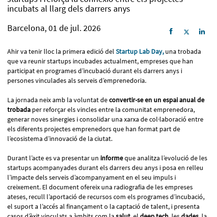
incubats al llarg dels darrers anys
Barcelona, 01 de jul. 2026
Ahir va tenir lloc la primera edició del
Startup Lab Day,
una trobada
que va reunir startups incubades actualment, empreses que han
participat en programes d’incubació durant els darrers anys i
persones vinculades als serveis d’emprenedoria.
La jornada neix amb la voluntat de
convertir-se en un espai anual de
trobada
per reforçar els vincles entre la comunitat emprenedora,
generar noves sinergies i consolidar una xarxa de col·laboració entre
els diferents projectes emprenedors que han format part de
l’ecosistema d’innovació de la ciutat.
Durant l’acte es va presentar un
informe
que analitza l’evolució de les
startups acompanyades durant els darrers deu anys i posa en relleu
l’impacte dels serveis d’acompanyament en el seu impuls i
creixement. El document ofereix una radiografia de les empreses
ateses, recull l’aportació de recursos com els programes d’incubació,
el suport a l’accés al finançament o la captació de talent, i presenta
casos d’èxit vinculats a àmbits com la
salut
, el
deep tech
, les
dades
, la