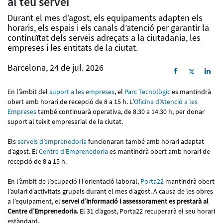
al teu servei
Durant el mes d’agost, els equipaments adapten els
horaris, els espais i els canals d’atenció per garantir la
continuïtat dels serveis adreçats a la ciutadania, les
empreses i les entitats de la ciutat.
Barcelona, 24 de jul. 2026
En l’àmbit del
suport a les empreses
, el
Parc Tecnològic
es mantindrà
obert amb horari de recepció de 8 a 15 h. L’
Oficina d'Atenció a les
Empreses
també continuarà operativa, de 8.30 a 14.30 h, per donar
suport al teixit empresarial de la ciutat.
Els
serveis d’emprenedoria
funcionaran també amb horari adaptat
d’agost. El
Centre d’Emprenedoria
es mantindrà obert amb horari de
recepció de 8 a 15 h.
En l’àmbit de l’ocupació i l’orientació laboral,
Porta22
mantindrà obert
l’aulari d’activitats grupals durant el mes d’agost. A causa de les obres
a l’equipament, el
servei d’informació i assessorament es prestarà al
Centre d’Emprenedoria.
El 31 d’agost, Porta22 recuperarà el seu horari
estàndard.