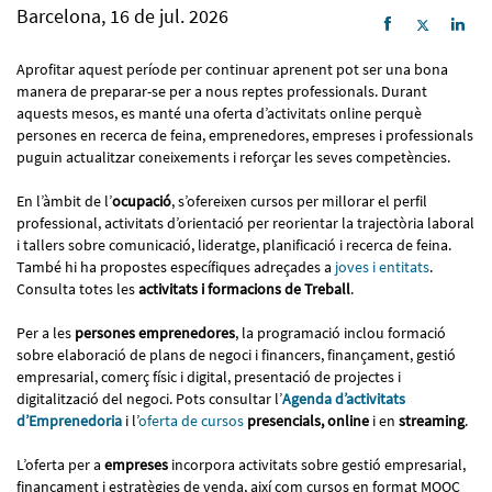
Barcelona, 16 de jul. 2026
Aprofitar aquest període per continuar aprenent pot ser una bona
manera de preparar-se per a nous reptes professionals. Durant
aquests mesos, es manté una oferta d’activitats online perquè
persones en recerca de feina, emprenedores, empreses i professionals
puguin actualitzar coneixements i reforçar les seves competències.
En l’àmbit de l’
ocupació
, s’ofereixen cursos per millorar el perfil
professional, activitats d’orientació per reorientar la trajectòria laboral
i tallers sobre comunicació, lideratge, planificació i recerca de feina.
També hi ha propostes específiques adreçades a
joves i entitats
.
Consulta totes les
activitats i formacions de Treball
.
Per a les
persones emprenedores
, la programació inclou formació
sobre elaboració de plans de negoci i financers, finançament, gestió
empresarial, comerç físic i digital, presentació de projectes i
digitalització del negoci. Pots consultar l’
Agenda d’activitats
d’Emprenedoria
i l’
oferta de cursos
presencials, online
i en
streaming
.
L’oferta per a
empreses
incorpora activitats sobre gestió empresarial,
finançament i estratègies de venda, així com cursos en format MOOC