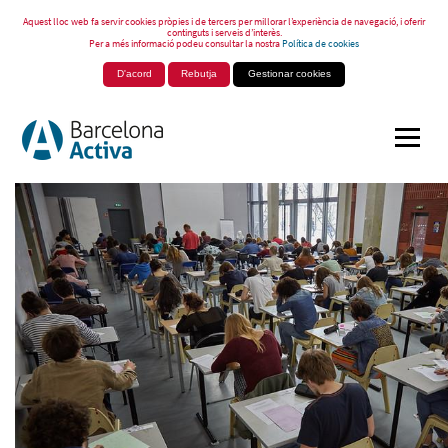
Aquest lloc web fa servir cookies pròpies i de tercers per millorar l’experiència de navegació, i oferir
continguts i serveis d’interès.
Per a més informació podeu consultar la nostra
Política de cookies
D'acord
Rebutja
Gestionar cookies