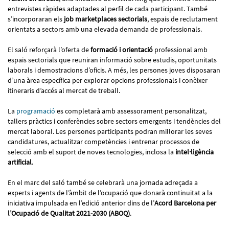
entrevistes ràpides adaptades al perfil de cada participant. També
s’incorporaran els
job marketplaces sectorials
, espais de reclutament
orientats a sectors amb una elevada demanda de professionals.
El saló reforçarà l’oferta de
formació i orientació
professional amb
espais sectorials que reuniran informació sobre estudis, oportunitats
laborals i demostracions d’oficis. A més, les persones joves disposaran
d’una àrea específica per explorar opcions professionals i conèixer
itineraris d’accés al mercat de treball.
La
programació
es completarà amb assessorament personalitzat,
tallers pràctics i conferències sobre sectors emergents i tendències del
mercat laboral. Les persones participants podran millorar les seves
candidatures, actualitzar competències i entrenar processos de
selecció amb el suport de noves tecnologies, inclosa la
intel·ligència
artificial
.
En el marc del saló també se celebrarà una jornada adreçada a
experts i agents de l’àmbit de l’ocupació que donarà continuïtat a la
iniciativa impulsada en l’edició anterior dins de l’
Acord Barcelona per
l’Ocupació de Qualitat 2021-2030 (ABOQ)
.