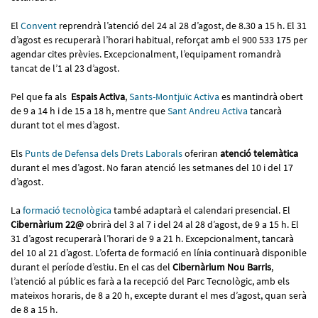
El
Convent
reprendrà l’atenció del 24 al 28 d’agost, de 8.30 a 15 h. El 31
d’agost es recuperarà l’horari habitual, reforçat amb el 900 533 175 per
agendar cites prèvies. Excepcionalment, l’equipament romandrà
tancat de l’1 al 23 d’agost.
Pel que fa als
Espais Activa
,
Sants-Montjuïc Activa
es mantindrà obert
de 9 a 14 h i de 15 a 18 h, mentre que
Sant Andreu Activa
tancarà
durant tot el mes d’agost.
Els
Punts de Defensa dels Drets Laborals
oferiran
atenció telemàtica
durant el mes d’agost. No faran atenció les setmanes del 10 i del 17
d’agost.
La
formació tecnològica
també adaptarà el calendari presencial. El
Cibernàrium 22@
obrirà del 3 al 7 i del 24 al 28 d’agost, de 9 a 15 h. El
31 d’agost recuperarà l’horari de 9 a 21 h. Excepcionalment, tancarà
del 10 al 21 d’agost. L’oferta de formació en línia continuarà disponible
durant el període d’estiu. En el cas del
Cibernàrium Nou Barris
,
l’atenció al públic es farà a la recepció del Parc Tecnològic, amb els
mateixos horaris, de 8 a 20 h, excepte durant el mes d’agost, quan serà
de 8 a 15 h.