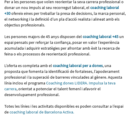
Per a les persones que volen reorientar la seva carrera professional o
donar un nou impuls al seu recorregut laboral, el
coaching laboral
+30
ofereix eines per treballar la presa de decisions, la marca personal,
el networking i la definició d’un pla d’acció realista i alineat amb els
objectius professionals.
Les persones majors de 45 anys disposen del
coaching laboral +45
un
espai pensats per reforçar la confiança, posar en valor l’experiència
acumulada i adquirir estratègies per afrontar amb èxit la recerca de
feina o els processos de reorientació professional.
L’oferta es completa amb el
coaching laboral per a dones
, una
proposta que fomenta la identificació de fortaleses, l’apoderament
professional i la superació de barreres vinculades al gènere. Aquesta
línia inclou el programa
Coaching dones LIDERA. Impulsa la teva
carrera
, orientat a potenciar el talent femení i afavorir el
desenvolupament professional.
Totes les línies i les activitats disponibles es poden consultar a l’espai
de
coaching laboral de Barcelona Activa.