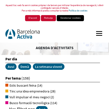
Aquest lloc web fa servir cookies pròpies i de tercers per millorar l’experiència de navegació, i oferir
continguts i serveis d’interès.
Per a més informació podeu consultar la nostra
Política de cookies
D'acord
Rebutja
Gestionar cookies
AGENDA D’ACTIVITATS
Per dia
Avui
Demà
La setmana vinent
Per tema
(158)
Estic buscant feina
(14)
Tinc una idea emprenedora
(28)
Vull impulsar el meu negoci
(2)
Busco formació tecnològica
(114)
Has filtrat per: