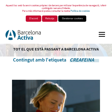
Aquest lloc web fa servir cookies pròpies i de tercers per millorar l’experiència de navegació, i oferir
continguts i serveis d’interès.
Per a més informació podeu consultar la nostra
Política de cookies
D'acord
Rebutja
Gestionar cookies
TOT EL QUE ESTÀ PASSANT A BARCELONA ACTIVA
Contingut amb l'etiqueta
CREAFEINA
.