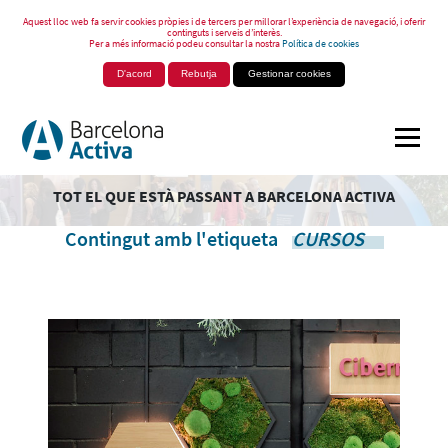
Aquest lloc web fa servir cookies pròpies i de tercers per millorar l’experiència de navegació, i oferir
continguts i serveis d’interès.
Per a més informació podeu consultar la nostra
Política de cookies
D'acord
Rebutja
Gestionar cookies
TOT EL QUE ESTÀ PASSANT A BARCELONA ACTIVA
Contingut amb l'etiqueta
CURSOS
.