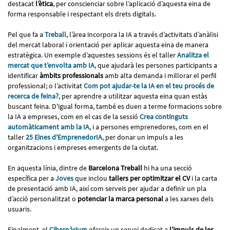
destacat
l’ètica
, per conscienciar sobre l’aplicació d’aquesta eina de
forma responsable i respectant els drets digitals.
Pel que fa a
Treball
, l’àrea incorpora la IA a través d’activitats d’anàlisi
del mercat laboral i orientació per aplicar aquesta eina de manera
estratègica. Un exemple d’aquestes sessions és el taller
Analitza el
mercat que t’envolta amb IA
, que ajudarà les persones participants a
identificar
àmbits professionals
amb alta demanda i millorar el perfil
professional; o l’activitat
Com pot ajudar-te la IA en el teu procés de
recerca de feina?
, per aprendre a utilitzar aquesta eina quan estàs
buscant feina. D'igual forma, també es duen a terme formacions sobre
la IA a empreses, com en el cas de la sessió
Crea continguts
automàticament amb la IA
, i a persones emprenedores, com en el
taller
25 Eines d'EmprenedorIA
, per donar un impuls a les
organitzacions i empreses emergents de la ciutat.
En aquesta línia, dintre de
Barcelona Treball
hi ha una secció
específica per a
Joves
que inclou
tallers per optimitzar el CV
i la carta
de presentació amb IA, així com serveis per ajudar a definir un pla
d’acció personalitzat o
potenciar la marca personal
a les xarxes dels
usuaris.
Finalment, el
Cibernàrium
ofereix un servei dedicat a
l’impuls de les