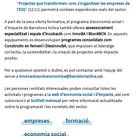
“
Projectes que transformen: com s'organitzen les empreses de
l'ESS
” (12/11) permetrà conèixer experiències reals del sector.
A part de la seva oferta formativa, el programa d’economia social i
d’impacte de Barcelona Activa també ofereix
assessorament
especialitzat i espais d’incubació
com
InnoBA i Bloc4BCN
. En aquests
equipaments es desenvolupen
programes consolidats com
Construïm en femení i DiesInnoBA
, que impulsen el lideratge
col·lectiu, la sostenibilitat i la creació de projectes amb impacte
positiu.
Per a qualsevol qüestió o dubte, es pot contactar amb l’equip del
servei a
innovaciosocioeconomica@barcelonactiva.cat
.
Les persones i entitats interessades poden consultar totes les
activitats i programes a la
web d'economia social i d'impacte
, així com
subscriure’s al
butlletí mensual
per rebre informació actualitzada
sobre la programació i les novetats del sector.
empreses
formació
economia social