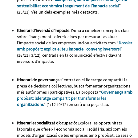
sostenibilitat econòmica i seguiment de l’impacte social
”
(25/11) n’és un dels exemples més destacats.
Itinerari d’inversió d’impacte:
Dona a conèixer conceptes clau
sobre finançament i ofereix eines per mesurar i avaluar
l’impacte social de les empreses. Inclou activitats com “
Dossier
amb propòsit: explica el teu impacte i convenç inversors!
”
(18/11 i 3/12), centrada en la comunicació efectiva davant
inversors d’impacte.
Itinerari de governança:
Centrat en el lideratge compartit i la
presa de decisions col·lectives, busca fomentar organitzacions
més autònomes i participatives. La proposta “
Governança amb
propòsit: lideratge compartit per transformar les
organitzacions
” (1/12 i 9/12) en serà una peça clau.
Itinerari especialitzat d’ocupació:
Explora les oportunitats
laborals que ofereix l’economia social i solidària, així com els
models d’organització de les empreses amb propòsit. La sessió