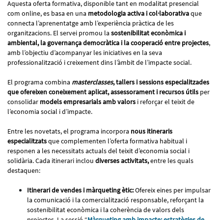
Aquesta oferta formativa, disponible tant en modalitat presencial
com online, es basa en una
metodologia activa i col·laborativa
que
connecta l’aprenentatge amb l’experiència pràctica de les
organitzacions. El servei promou la
sostenibilitat econòmica i
ambiental, la governança democràtica i la cooperació entre projectes
,
amb l’objectiu d’acompanyar les iniciatives en la seva
professionalització i creixement dins l’àmbit de l’impacte social.
El programa combina
masterclasses
, tallers i sessions especialitzades
que ofereixen coneixement aplicat, assessorament i recursos útils
per
consolidar
models empresarials amb valors
i reforçar el teixit de
l’economia social i d’impacte.
Entre les novetats, el programa incorpora
nous itineraris
especialitzats
que complementen l’oferta formativa habitual i
responen a les necessitats actuals del teixit d’economia social i
solidària. Cada itinerari inclou
diverses activitats,
entre les quals
destaquen:
Itinerari de vendes i màrqueting ètic:
Ofereix eines per impulsar
la comunicació i la comercialització responsable, reforçant la
sostenibilitat econòmica i la coherència de valors dels
projectes. La sessió “
Màrqueting amb impacte: estratègies de