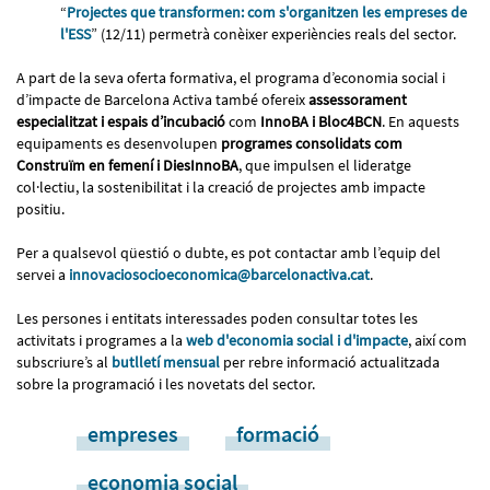
“
Projectes que transformen: com s'organitzen les empreses de
l'ESS
” (12/11) permetrà conèixer experiències reals del sector.
A part de la seva oferta formativa, el programa d’economia social i
d’impacte de Barcelona Activa també ofereix
assessorament
especialitzat i espais d’incubació
com
InnoBA i Bloc4BCN
. En aquests
equipaments es desenvolupen
programes consolidats com
Construïm en femení i DiesInnoBA
, que impulsen el lideratge
col·lectiu, la sostenibilitat i la creació de projectes amb impacte
positiu.
Per a qualsevol qüestió o dubte, es pot contactar amb l’equip del
servei a
innovaciosocioeconomica@barcelonactiva.cat
.
Les persones i entitats interessades poden consultar totes les
activitats i programes a la
web d'economia social i d'impacte
, així com
subscriure’s al
butlletí mensual
per rebre informació actualitzada
sobre la programació i les novetats del sector.
empreses
formació
economia social