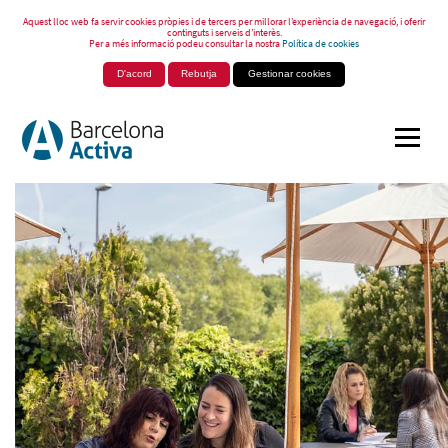
Aquest lloc web fa servir cookies pròpies i de tercers per millorar l’experiència de navegació, i oferir
continguts i serveis d’interès.
Per a més informació podeu consultar la nostra
Política de cookies
D'acord
Rebutja
Gestionar cookies