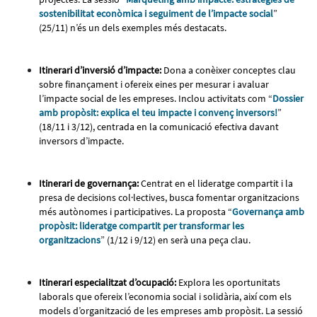
sostenibilitat econòmica i seguiment de l’impacte social
”
(25/11) n’és un dels exemples més destacats.
Itinerari d’inversió d’impacte:
Dona a conèixer conceptes clau
sobre finançament i ofereix eines per mesurar i avaluar
l’impacte social de les empreses. Inclou activitats com “
Dossier
amb propòsit: explica el teu impacte i convenç inversors!
”
(18/11 i 3/12), centrada en la comunicació efectiva davant
inversors d’impacte.
Itinerari de governança:
Centrat en el lideratge compartit i la
presa de decisions col·lectives, busca fomentar organitzacions
més autònomes i participatives. La proposta “
Governança amb
propòsit: lideratge compartit per transformar les
organitzacions
” (1/12 i 9/12) en serà una peça clau.
Itinerari especialitzat d’ocupació:
Explora les oportunitats
laborals que ofereix l’economia social i solidària, així com els
models d’organització de les empreses amb propòsit. La sessió