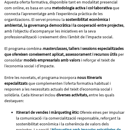
Aquesta oferta formativa, disponible tant en modalitat presencial
com online, es basa en una
metodologia activa i col·laborativa
que
connecta l’aprenentatge amb l’experiència pràctica de les
organitzacions. El servei promou la
sostenibilitat econòmica i
ambiental, la governança democràtica i la cooperació entre projectes
,
amb l’objectiu d’acompanyar les iniciatives en la seva
professionalització i creixement dins l’àmbit de l’impacte social.
El programa combina
masterclasses
, tallers i sessions especialitzades
que ofereixen coneixement aplicat, assessorament i recursos útils
per
consolidar
models empresarials amb valors
i reforçar el teixit de
l’economia social i d’impacte.
Entre les novetats, el programa incorpora
nous itineraris
especialitzats
que complementen l’oferta formativa habitual i
responen a les necessitats actuals del teixit d’economia social i
solidària. Cada itinerari inclou
diverses activitats,
entre les quals
destaquen:
Itinerari de vendes i màrqueting ètic:
Ofereix eines per impulsar
la comunicació i la comercialització responsable, reforçant la
sostenibilitat econòmica i la coherència de valors dels
projectes. La sessió “
Màrqueting amb impacte: estratègies de