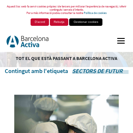
Aquest lloc web fa servir cookies pròpies i de tercers per millorar l’experiència de navegació, i oferir
continguts i serveis d’interès.
Per a més informació podeu consultar la nostra
Política de cookies
D'acord
Rebutja
Gestionar cookies
TOT EL QUE ESTÀ PASSANT A BARCELONA ACTIVA
Contingut amb l'etiqueta
SECTORS DE FUTUR
.