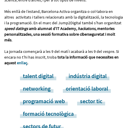
science
, entre d’altres, i per a tot tipus de nivells.
Més enllà de l’estand, Barcelona Activa organitza o col·labora en
altres activitats i tallers relacionats amb la digitalització, la tecnologia
i la programació. En el marc del Jump2Digital també s’han organitzat
speed datings
amb alumnat d’IT Academy,
hackatons
, mentories
personalitzades, una sessió formativa sobre ciberseguretat i molt
més
.
La jornada començarà a les 9 del matí i acabarà a les 9 del vespre. Si
encara no t’hi has inscrit, troba
tota la informació que necessites en
aquest
enllaç
.
talent digital
indústria digital
networking
orientació laboral
programació web
sector tic
formació tecnològica
sectors de futur