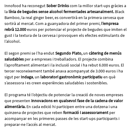
Innofood ha reconegut
Sober Drinks
com la millor start-ups gràcies a
la
línia de begudes sense alcohol fermentades artesanalment.
Black
Bamboo, la real ginger beer, es convertirà en la primera cervesa que
sortirà al mercat. Com a guanyadora del primer premi,
l’empresa
rebrà 12.000
euros per potenciar el projecte de begudes que imiten el
gust i la textura de la cervesa i provoquen els efectes estimulants de
l’alcohol.
El segon premi se l’ha endut
Segundo Plato,
un
càtering de menús
saludables
per a empreses i treballadors. El projecte combina
l’aprofitament alimentari i la inclusió social i ha rebut 6.000 euros. El
tercer reconeixement també anava acompanyat de 3.000 euros i ha
sigut per
Indaga
, un
laboratori gastronòmic participatiu
en què
s’assessora i es creen experiències saludables i sostenibles.
El programa té l’objectiu de potenciar la creació de noves empreses
que presenten
innovacions en qualsevol fase de la cadena de valor
alimentària.
En cada edició hi participen entre una dotzena i una
quinzena de projectes que reben
formació i assessorament
per
acompanyar en les primeres passes de les start-ups participants i
preparar-ne l’accés al mercat.