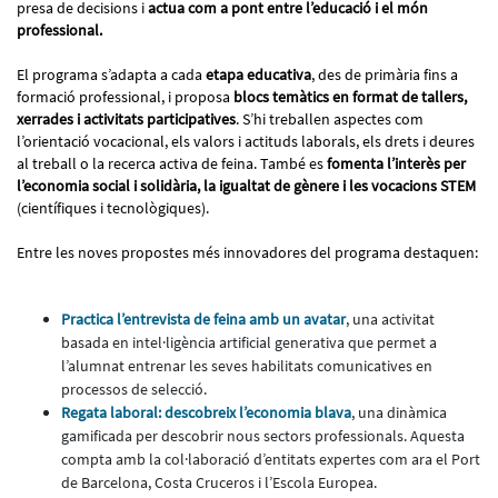
presa de decisions i
actua com a pont entre l’educació i el món
professional.
El programa s’adapta a cada
etapa educativa
, des de primària fins a
formació professional, i proposa
blocs temàtics en format de tallers,
xerrades i activitats participatives
. S’hi treballen aspectes com
l’orientació vocacional, els valors i actituds laborals, els drets i deures
al treball o la recerca activa de feina. També es
fomenta l’interès per
l’economia social i solidària, la igualtat de gènere i les vocacions STEM
(científiques i tecnològiques).
Entre les noves propostes més innovadores del programa destaquen:
Practica l’entrevista de feina amb un avatar
, una activitat
basada en intel·ligència artificial generativa que permet a
l’alumnat entrenar les seves habilitats comunicatives en
processos de selecció.
Regata laboral: descobreix l’economia blava
, una dinàmica
gamificada per descobrir nous sectors professionals. Aquesta
compta amb la col·laboració d’entitats expertes com ara el Port
de Barcelona, Costa Cruceros i l’Escola Europea.