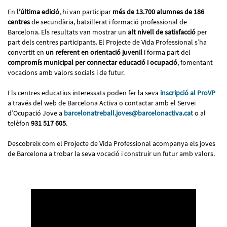
En
l’última edició
, hi van participar
més de 13.700 alumnes de 186
centres
de secundària, batxillerat i formació professional de
Barcelona. Els resultats van mostrar un
alt nivell de satisfacció
per
part dels centres participants. El Projecte de Vida Professional s’ha
convertit en
un referent en orientació juvenil
i forma part del
compromís municipal per connectar educació i ocupació
, fomentant
vocacions amb valors socials i de futur.
Els centres educatius interessats poden fer la seva
inscripció al ProVP
a través del web de Barcelona Activa o contactar amb el Servei
d’Ocupació Jove a
barcelonatreball.joves@barcelonactiva.cat
o al
telèfon
931 517 605
.
Descobreix com el Projecte de Vida Professional acompanya els joves
de Barcelona a trobar la seva vocació i construir un futur amb valors.