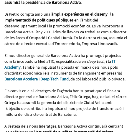
assumirà la presidència de Barcelona Activa
.
Di Pietro compta amb una
àmplia experiència en el disseny i la
implementació de polítiques públiques
en l’àmbit del
desenvolupament local i la promoció econòmica. Es va incorporar a
Barcelona Activa l’any 2001 i des de llavors va treballar com a director
de les àrees d’Ocupació i Capital Humà. En la darrera etapa, assumia el
càrrec de director executiu d’Emprenedoria, Empresa i Innovació.
El nou director general de Barcelona Activa ha promogut projectes
com la incubadora MediaTIC, especialitzada en
deep tech
, i la
IT
Academy
. També ha impulsat la posada en marxa dels nous pols
d'activitat econòmica i els instruments de finançament empresarial
Barcelona Accelera
i
Deep Tech Fund
, de col·laboració públic-privada.
Els canvis en els lideratges de l’agència han suposat que el fins ara
director general de Barcelona Activa, Félix Ortega, hagi deixat el càrrec.
Ortega ha assumit la gerència del districte de Ciutat Vella amb
l’objectiu de contribuir a impulsar el nou projecte de transformació i
millora del districte central de Barcelona.
A l’estela dels nous lideratges, Barcelona Activa continuarà centrant
les polítiques en
l’ocupació de qualitat, la promoció del talent,