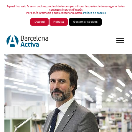
Aquest lloc web fa servir cookies pròpies i de tercers per millorar l’experiència de navegació, i oferir
continguts i serveis d’interès.
Per a més informació podeu consultar la nostra
Política de cookies
D'acord
Rebutja
Gestionar cookies