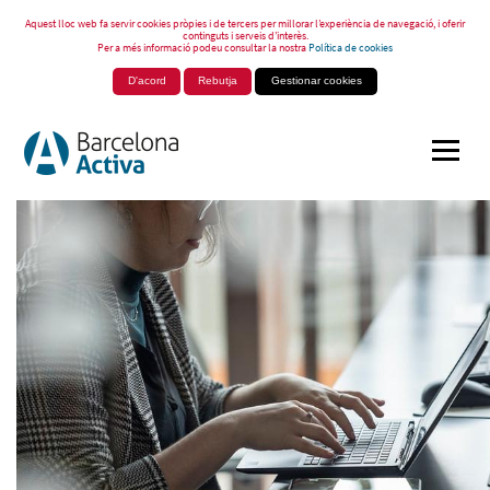
Aquest lloc web fa servir cookies pròpies i de tercers per millorar l’experiència de navegació, i oferir
continguts i serveis d’interès.
Per a més informació podeu consultar la nostra
Política de cookies
D'acord
Rebutja
Gestionar cookies