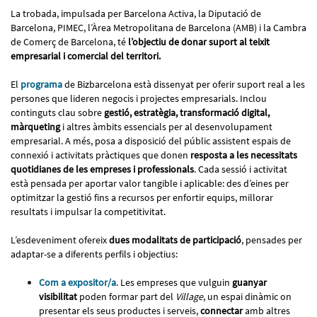
La trobada, impulsada per Barcelona Activa, la Diputació de
Barcelona, PIMEC, l’Àrea Metropolitana de Barcelona (AMB) i la Cambra
de Comerç de Barcelona, té
l’objectiu de donar suport al teixit
empresarial i comercial del territori.
El
programa
de Bizbarcelona està dissenyat per oferir suport real a les
persones que lideren negocis i projectes empresarials. Inclou
continguts clau sobre
gestió, estratègia, transformació digital,
màrqueting
i altres àmbits essencials per al desenvolupament
empresarial. A més, posa a disposició del públic assistent espais de
connexió i activitats pràctiques que donen
resposta a les necessitats
quotidianes de les empreses i professionals
. Cada sessió i activitat
està pensada per aportar valor tangible i aplicable: des d’eines per
optimitzar la gestió fins a recursos per enfortir equips, millorar
resultats i impulsar la competitivitat.
L’esdeveniment ofereix
dues modalitats de participació
, pensades per
adaptar-se a diferents perfils i objectius:
Com a expositor/a
. Les empreses que vulguin
guanyar
visibilitat
poden formar part del
Village
, un espai dinàmic on
presentar els seus productes i serveis,
connectar
amb altres