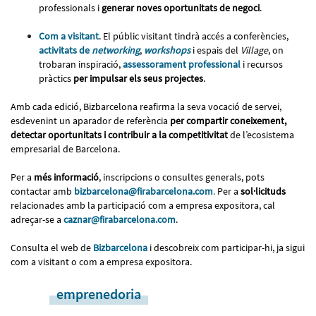
professionals i
generar noves oportunitats de negoci
.
Com a visitant
. El públic visitant tindrà accés a conferències,
activitats de
networking
,
workshops
i espais del
Village
, on
trobaran inspiració,
assessorament professional
i recursos
pràctics
per impulsar els seus projectes
.
Amb cada edició, Bizbarcelona reafirma la seva vocació de servei,
esdevenint un aparador de referència
per compartir coneixement,
detectar oportunitats i contribuir a la competitivitat
de l’ecosistema
empresarial de Barcelona.
Per a
més informació
, inscripcions o consultes generals, pots
contactar amb
bizbarcelona@firabarcelona.com
.
Per a
sol·licituds
relacionades amb la participació com a empresa expositora, cal
adreçar-se a
caznar@firabarcelona.com
.
Consulta el web de
Bizbarcelona
i descobreix com participar-hi, ja sigui
com a visitant o com a empresa expositora.
emprenedoria