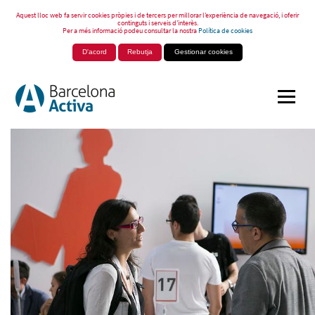
Aquest lloc web fa servir cookies pròpies i de tercers per millorar l’experiència de navegació, i oferir
continguts i serveis d’interès.
Per a més informació podeu consultar la nostra
Política de cookies
D'acord
Rebutja
Gestionar cookies