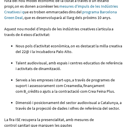
ruta del nou model econòmic de la ciutat a través d’un estand
propi, on es donen a conèixer les
mesures d’impuls de les Indústries
Creatives i q
ue es troben emmarcades dins del
programa Barcelona
Green Deal
, que es desenvoluparà al llarg dels pròxims 10 anys.
Aquest nou model d’impuls de les indústries creatives s’articula a
través de 4 eixos d’activitat:
Nous pols d’activitat econòmica, on es destacat la milla creativa
del 22@ i la Incubadora Palo Alto.
Talent audiovisual, amb espais i centres educatius de referència
i activitats de dinamització.
Serveis a les empreses i start-ups, a través de programes de
suport i assessorament com Creamedia, finançament
com B_crèdits o ajuts a la contractació com Crea Feina Plus.
Dimensió i posicionament del sector audiovisual a Catalunya, a
través de la projecció de dades i xifres de referència del sector.
La fira ISE recupera la presencialitat, amb mesures de
control sanitari que marquen les pautes