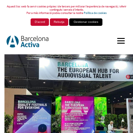
Aquest lloc web fa servir cookies pròpies i de tercers per millorar l’experiència de navegació, i oferir
continguts i serveis d’interès.
Per a més informació podeu consultar la nostra
Política de cookies
D'acord
Rebutja
Gestionar cookies