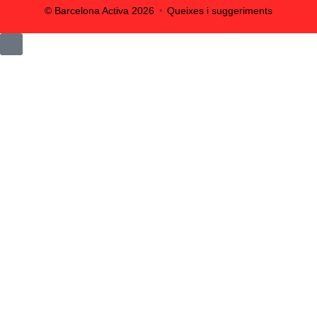
© Barcelona Activa
2026
Queixes i suggeriments