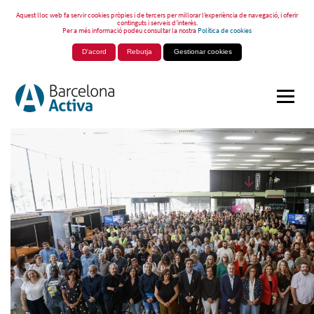
Aquest lloc web fa servir cookies pròpies i de tercers per millorar l’experiència de navegació, i oferir
continguts i serveis d’interès.
Per a més informació podeu consultar la nostra
Política de cookies
D'acord
Rebutja
Gestionar cookies