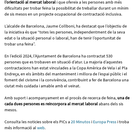
l’orientació al mercat laboral
i que ofereix a les persones amb més
dificultats per trobar feina la possibilitat de treballar durant un mínim
de sis mesos en un projecte ocupacional de contractació inclusiva.
L’alcalde de Barcelona, Jaume Collboni, ha destacat que l’objectiu de
la iniciativa és que “totes les persones, independentment de la seva
edat o la situació personal o laboral, han de tenir l’oportunitat de
trobar una feina”.
En l’edició 2024, l’Ajuntament de Barcelona ha contractat 530
persones que es trobaven en situació d’atur. La majoria d’aquestes
contractacions han estat vinculades a la Copa Amèrica de Vela i al Pla
Endreça, en els àmbits del manteniment i millora de l’espai públic i el
foment del civisme i la convivència, contribuint a fer de Barcelona una
ciutat més cuidada i amable amb el veïnat.
Amb suport i acompanyament en el procés de recerca de feina,
una de
cada dues persones es reincorpora al mercat laboral
abans dels sis
mesos.
Consulta les noticies sobre els PICs a
20 Minutos
i
Europa Press
i troba
més informació al
web
.