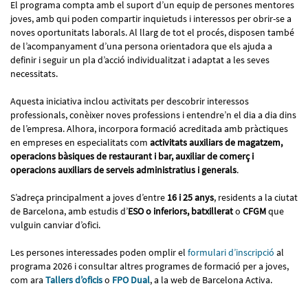
El programa compta amb el suport d’un equip de persones mentores
joves, amb qui poden compartir inquietuds i interessos per obrir-se a
noves oportunitats laborals. Al llarg de tot el procés, disposen també
de l’acompanyament d’una persona orientadora que els ajuda a
definir i seguir un pla d’acció individualitzat i adaptat a les seves
necessitats.
Aquesta iniciativa inclou activitats per descobrir interessos
professionals, conèixer noves professions i entendre’n el dia a dia dins
de l’empresa. Alhora, incorpora formació acreditada amb pràctiques
en empreses en especialitats com
activitats auxiliars de magatzem,
operacions bàsiques de restaurant i bar, auxiliar de comerç i
operacions auxiliars de serveis administratius i generals
.
S’adreça principalment a joves d’entre
16 i 25 anys
, residents a la ciutat
de Barcelona, amb estudis d’
ESO o inferiors, batxillerat
o
CFGM
que
vulguin canviar d’ofici.
Les persones interessades poden omplir el
formulari d’inscripció
al
programa 2026 i consultar altres programes de formació per a joves,
com ara
Tallers d’oficis
o
FPO Dual
, a la web de Barcelona Activa.