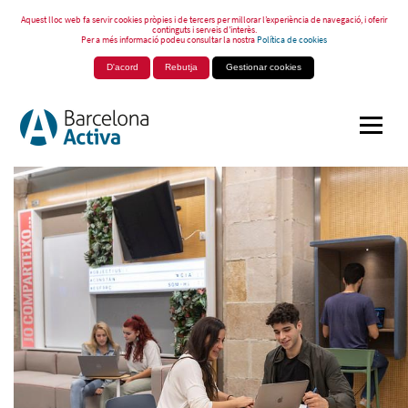
Aquest lloc web fa servir cookies pròpies i de tercers per millorar l’experiència de navegació, i oferir
continguts i serveis d’interès.
Per a més informació podeu consultar la nostra
Política de cookies
D'acord
Rebutja
Gestionar cookies