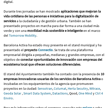
digital.
Durante tres jornadas se han mostrado
aplicaciones que mejoran la
vida cotidiana de las personas e iniciativas para la digitalización de
servicios
a la ciudadanía y de gestión urbana. También se han
presentado proyectos en marcha para dar forma a una ciudad más
verde y con una
movilidad más sostenible e inteligente
en el marco
del
Tomorrow Mobility
.
Barcelona Activa ha estado muy presente en el stand municipal y ha
presentado el
proyecto
Connectio
. Se trata de una plataforma
empresarial dirigida a pequeñas, medianas y grandes empresas, con el
objetivo de
conectar oportunidades de innovación con empresas del
ecosistema local que ofrecen soluciones diferenciales
.
El stand del Ayuntamiento también ha contado con la presencia de
10
empresas innovadoras usuarias de los servicios de Barcelona Activa
o
incubadas en los equipamientos de la agencia que promueven
proyectos en la ciudad:
Sensotran
,
Columat
,
Herta Secutiry
,
Witrace
,
Geoda Solar
,
Smart Data System
,
Datactions
, Qood,
One Mind
y
Ctrl 4
Enviro
.
Para más información sobre el congreso, consulta este
enlace
o echa