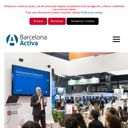
Utilizamos cookies propias y de terceros para mejorar la experiencia de navegación y ofrecer contenidos
y servicios de interés.
Para más información podéis consultar nuestra
Política de cookies
Acepto
Rechazar
Gestionar cookies