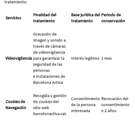
tratamiento:
Finalidad del
Base jurídica del
Periodo de
Servicios
tratamiento
tratamiento
conservación
Gravación de
imagen y sonido a
través de cámaras
de videovigilancia
Videovigilancia
para garantizar la
Interés legítimo
1 mes
seguridad de las
personas
e instalaciones de
Barcelona Activa
Recogida y gestión
Consentimiento
Revocación del
Cookies
de
de
cookies
del
de la persona
consentimiento
Navegación
sitio web
interesada
o 2 años
barcelonactiva.cat.