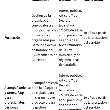
Interés público.
Gestión de la
Artículo 7 del
organización,
Decreto
convocatoria e
legislativo
inscripciones a las
2/2003, de 28 de
10 años a partir
formaciones
abril, por el que
Formación
de la prestación
organizadas por
se aprueba el
del servicio
Barcelona Activa
texto refundido
en nombre del
de la Ley
Ayuntamiento de
municipal y de
Barcelona
régimen local
de Cataluña
Interés público.
Artículo 7 del
Acompañamiento
Decreto
Acompañamiento
para la búsqueda
legislativo
y
networking
de trabajo para
2/2003, de 28 de
para
iniciar un nuevo
10 años a partir
abril, por el que
profesionales,
proyecto o para
de la prestación
se aprueba el
personas
la gestión
del servicio
texto refundido