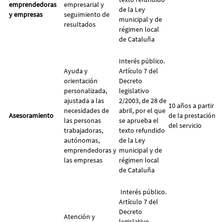
emprendedoras
empresarial y
de la Ley
y empresas
seguimiento de
municipal y de
resultados
régimen local
de Cataluña
Interés público.
Ayuda y
Artículo 7 del
orientación
Decreto
personalizada,
legislativo
ajustada a las
2/2003, de 28 de
10 años a partir
necesidades de
abril, por el que
Asesoramiento
de la prestación
las personas
se aprueba el
del servicio
trabajadoras,
texto refundido
autónomas,
de la Ley
emprendedoras y
municipal y de
las empresas
régimen local
de Cataluña
Interés público.
Artículo 7 del
Decreto
Atención y
legislativo