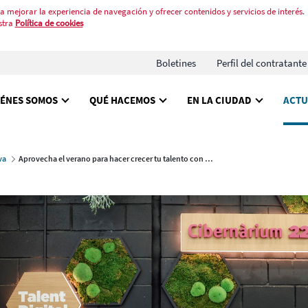
a mejorar la experiencia de navegación y ofrecer contenidos y servicios de interés.
stra
Política de cookies
Boletines
Perfil del contratante
IÉNES SOMOS
QUÉ HACEMOS
EN LA CIUDAD
ACTU
va
Aprovecha el verano para hacer crecer tu talento con actividades online