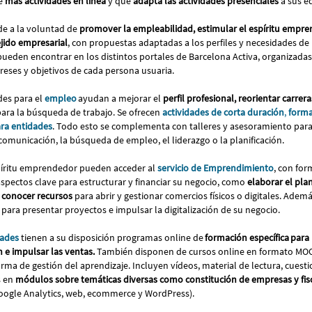
ye
más actividades en línea
y que
adapta las actividades presenciales
a sus e
e a la voluntad de
promover la empleabilidad, estimular el espíritu empre
ejido empresarial
, con propuestas adaptadas a los perfiles y necesidades de
ueden encontrar en los distintos portales de Barcelona Activa, organizadas p
ereses y objetivos de cada persona usuaria.
des para el
empleo
ayudan a mejorar el
perfil profesional, reorientar carrera
para la búsqueda de trabajo. Se ofrecen
actividades de corta duración
,
forma
ra entidades
. Todo esto se complementa con talleres y asesoramiento para
comunicación, la búsqueda de empleo, el liderazgo o la planificación.
píritu emprendedor pueden acceder al
servicio de Emprendimiento
, con fo
aspectos clave para estructurar y financiar su negocio, como
elaborar el plan
 conocer recursos
para abrir y gestionar comercios físicos o digitales. Ade
 para presentar proyectos e impulsar la digitalización de su negocio.
dades
tienen a su disposición programas online de
formación específica para 
n e impulsar las ventas.
También disponen de cursos online en formato MOOC
rma de gestión del aprendizaje. Incluyen vídeos, material de lectura, cuesti
s en
módulos sobre temáticas diversas como constitución de empresas y fis
oogle Analytics, web, ecommerce y WordPress).