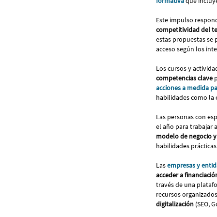
formativa
que inclu
Este impulso respond
competitividad del t
estas propuestas se p
acceso según los int
Los cursos y activida
competencias clave
acciones a medida pa
habilidades como la 
Las personas con es
el año para trabajar 
modelo de negocio y
habilidades prácticas
Las
empresas y enti
acceder a financiació
través de una platafo
recursos organizado
digitalización
(SEO, G