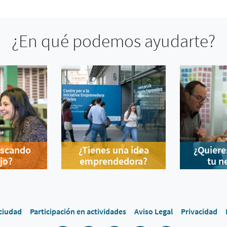
¿En qué podemos ayudarte?
uscando
¿Tienes una idea
¿Quiere
jo?
emprendedora?
tu n
 ciudad
Participación en actividades
Aviso Legal
Privacidad