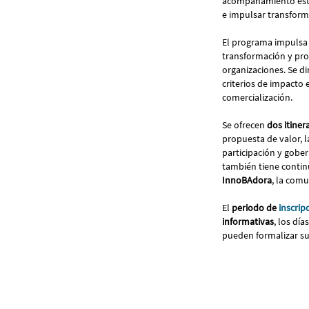
acompañamiento estra
e impulsar transforma
El programa impulsa 
transformación y pro
organizaciones. Se di
criterios de impacto 
comercialización.
Se ofrecen
dos itiner
propuesta de valor, l
participación y gober
también tiene continu
InnoBAdora
, la com
El
periodo de
inscrip
informativas
, los dí
pueden formalizar su 