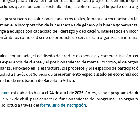
tégico para analizar el momento actual de cada proyecto, identificar opo
ciones que refuercen la sostenibilidad, la coherencia y el impacto de la or
el prototipado de soluciones para retos reales, fomenta la cocreación en l
mueve la incorporación de la perspectiva de género y la buena gobernanza 
rige a equipos con capacidad de liderazgo y dedicación, interesados en incor
en ámbitos como el diseño de productos o servicios, la organización interna 
arios
. Por un lado, el de diseño de producto o servicio y comercialización, c
a experiencia de cliente y el posicionamiento de marca. Por otro, el de organ
nanza, enfocado en la estructura, los procesos y los espacios de participac
idad a través del Servicio de
asesoramiento especializado en economía socia
unidad de incubación de Barcelona Activa.
ciones
está abierto hasta el
24 de abril de 2026
. Antes, se han programado
d
as 15 y 22 de abril, para conocer el funcionamiento del programa. Las organi
solicitud a través del
formulario de inscripción
.