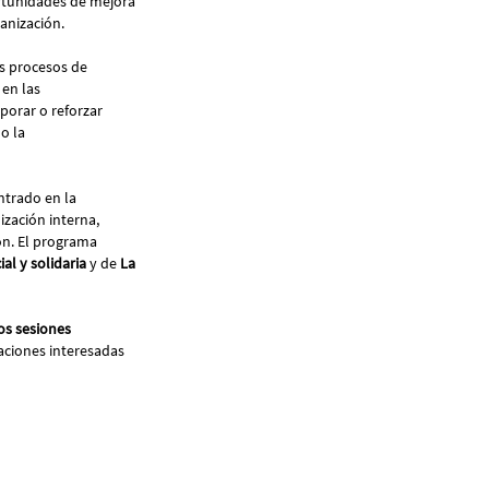
rtunidades de mejora
ganización.
os procesos de
en las
porar o reforzar
o la
entrado en la
ización interna,
ión. El programa
l y solidaria
y de
La
os sesiones
zaciones interesadas