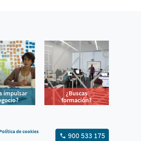
s impulsar
¿Buscas
egocio?
formación?
Política de cookies
900 533 175