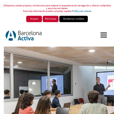
Utilizamos cookies propias y de terceros para mejorar la experiencia de navegación y ofrecer contenidos
y servicios de interés.
Para más información podéis consultar nuestra
Política de cookies
Acepto
Rechazar
Gestionar cookies