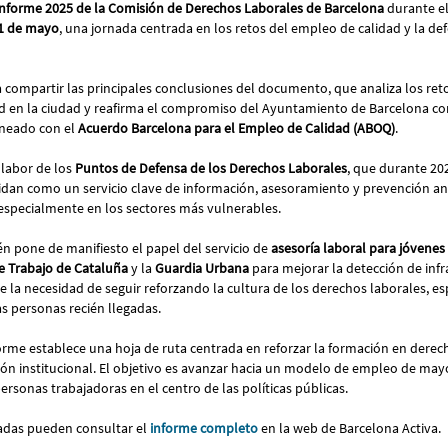
informe 2025 de la Comisión de Derechos Laborales de Barcelona
durante e
1 de mayo
, una jornada centrada en los retos del empleo de calidad y la de
a compartir las principales conclusiones del documento, que analiza los ret
d en la ciudad y reafirma el compromiso del Ayuntamiento de Barcelona c
lineado con el
Acuerdo Barcelona para el Empleo de Calidad (ABOQ)
.
 labor de los
Puntos de Defensa de los Derechos Laborales
, que durante 20
idan como un servicio clave de información, asesoramiento y prevención an
 especialmente en los sectores más vulnerables.
 pone de manifiesto el papel del servicio de
asesoría laboral para jóvenes
e Trabajo de Cataluña
y la
Guardia Urbana
para mejorar la detección de infr
 la necesidad de seguir reforzando la cultura de los derechos laborales, es
as personas recién llegadas.
forme establece una hoja de ruta centrada en reforzar la formación en derec
ión institucional. El objetivo es avanzar hacia un modelo de empleo de mayo
personas trabajadoras en el centro de las políticas públicas.
adas pueden consultar el
informe completo
en la web de Barcelona Activa.