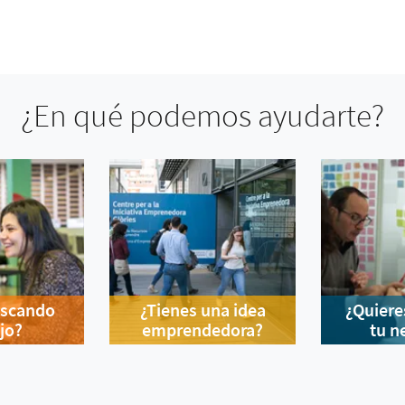
¿En qué podemos ayudarte?
uscando
¿Tienes una idea
¿Quiere
jo?
emprendedora?
tu n