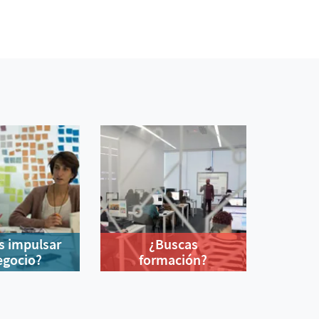
s impulsar
¿Buscas
egocio?
formación?