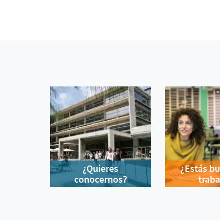
¿Quieres
¿Estás b
conocernos?
traba