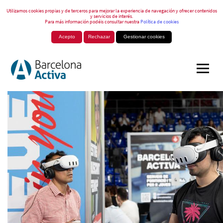
Utilizamos cookies propias y de terceros para mejorar la experiencia de navegación y ofrecer contenidos
y servicios de interés.
Para más información podéis consultar nuestra
Política de cookies
Acepto
Rechazar
Gestionar cookies