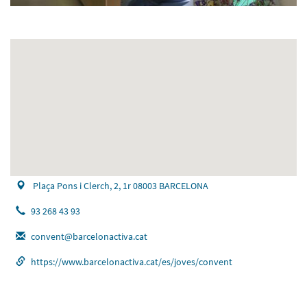
Plaça Pons i Clerch, 2, 1r 08003 BARCELONA
93 268 43 93
convent@barcelonactiva.cat
https://www.barcelonactiva.cat/es/joves/convent