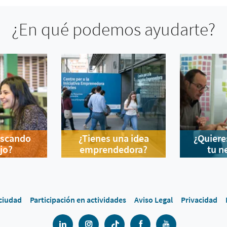
¿En qué podemos ayudarte?
uscando
¿Tienes una idea
¿Quiere
jo?
emprendedora?
tu n
 ciudad
Participación en actividades
Aviso Legal
Privacidad