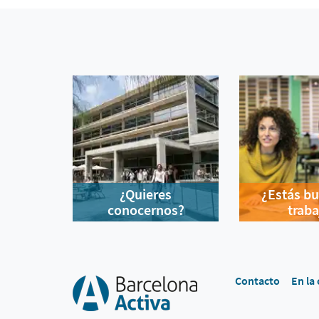
¿Quieres
¿Estás b
conocernos?
traba
Contacto
En la