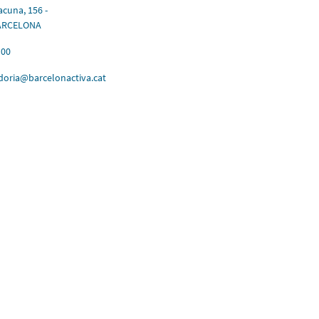
acuna, 156 -
BARCELONA
 00
oria@barcelonactiva.cat