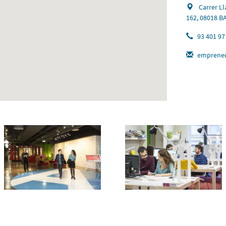
Carrer Ll
162, 08018 
93 401 97
emprened