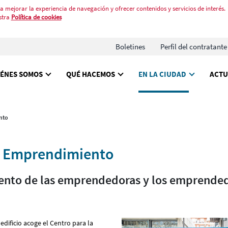
a mejorar la experiencia de navegación y ofrecer contenidos y servicios de interés.
stra
Política de cookies
Boletines
Perfil del contratante
IÉNES SOMOS
QUÉ HACEMOS
EN LA CIUDAD
ACTU
nto
e Emprendimiento
ento de las emprendedoras y los emprended
edificio acoge el Centro para la