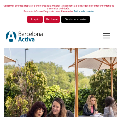
Utilizamos cookies propias y de terceros para mejorar la experiencia de navegación y ofrecer contenidos
y servicios de interés.
Para más información podéis consultar nuestra
Política de cookies
Acepto
Rechazar
Gestionar cookies