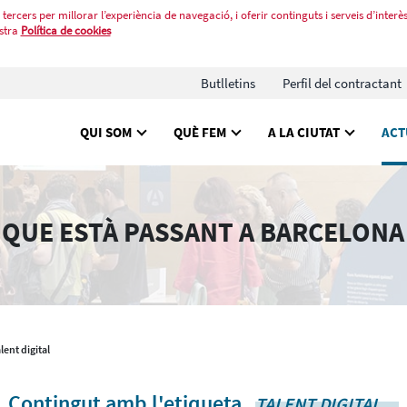
tercers per millorar l’experiència de navegació, i oferir continguts i serveis d’interès
stra
Política de cookies
Butlletins
Perfil del contractant
QUI SOM
QUÈ FEM
A LA CIUTAT
ACT
 QUE ESTÀ PASSANT A BARCELONA
alent digital
Contingut amb l'etiqueta
.
TALENT DIGITAL