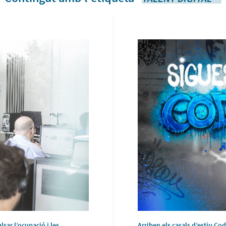
lsar l’ocupació i les
Arriben els casals d’estiu C