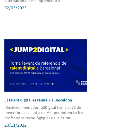
internacional de l’emprenedoria
02/03/2023
El talent digital es reuneix a Barcelona
L'esdeveniment Jump2Digital torna el 25 de
novembre a la Llotja de Mar per potenciar les
professions tecnològiques de la ciutat
23/11/2022