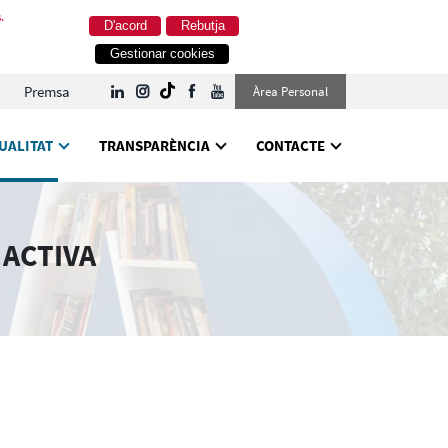
.
D'acord
Rebutja
Gestionar cookies
Premsa
Àrea Personal
UALITAT
TRANSPARÈNCIA
CONTACTE
 ACTIVA