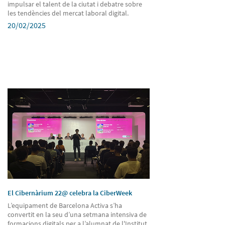
impulsar el talent de la ciutat i debatre sobre
les tendències del mercat laboral digital.
20/02/2025
El Cibernàrium 22@ celebra la CiberWeek
L’equipament de Barcelona Activa s’ha
convertit en la seu d’una setmana intensiva de
formacions digitals per a l’alumnat de l'Institut