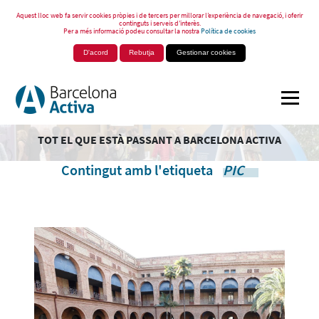
Aquest lloc web fa servir cookies pròpies i de tercers per millorar l’experiència de navegació, i oferir
continguts i serveis d’interès.
Per a més informació podeu consultar la nostra
Política de cookies
D'acord
Rebutja
Gestionar cookies
TOT EL QUE ESTÀ PASSANT A BARCELONA ACTIVA
Contingut amb l'etiqueta
PIC
.