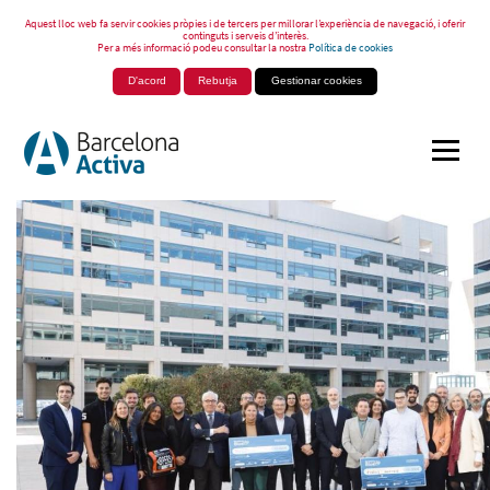
Aquest lloc web fa servir cookies pròpies i de tercers per millorar l’experiència de navegació, i oferir
continguts i serveis d’interès.
Per a més informació podeu consultar la nostra
Política de cookies
D'acord
Rebutja
Gestionar cookies