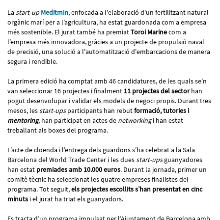
La
start-up
Meditmin
, enfocada a l'elaboració d'un fertilitzant natural
orgànic marí per a l’agricultura, ha estat guardonada com a empresa
més sostenible. El jurat també ha premiat
Toroi Marine
com a
l’empresa més innovadora, gràcies a un projecte de propulsió naval
de precisió, una solució a l'automatització d'embarcacions de manera
segura i rendible.
La primera edició ha comptat amb 46 candidatures, de les quals se’n
van seleccionar 16 projectes i finalment
11 projectes del sector
han
pogut desenvolupar i validar els models de negoci propis. Durant tres
mesos, les
start-ups
participants han rebut
formació, tutories i
mentoring
, han participat en actes de
networking
i han estat
treballant als boxes del programa.
L’acte de cloenda i l’entrega dels guardons s’ha celebrat a la Sala
Barcelona del World Trade Center i les dues
start-ups
guanyadores
han estat
premiades amb 10.000 euros
. Durant la jornada, primer un
comitè tècnic ha seleccionat les quatre empreses finalistes del
programa. Tot seguit,
els projectes escollits s’han presentat en cinc
minuts
i el jurat ha triat els guanyadors.
Es tracta d’un programa impulsat per l’Ajuntament de Barcelona amb