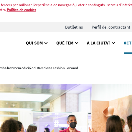
tercers per millorar l’experiència de navegació, i oferir continguts i serveis d’interès
stra
Política de cookies
Butlletins
Perfil del contractant
QUI SOM
QUÈ FEM
A LA CIUTAT
ACT
rriba la tercera edició del Barcelona Fashion Forward