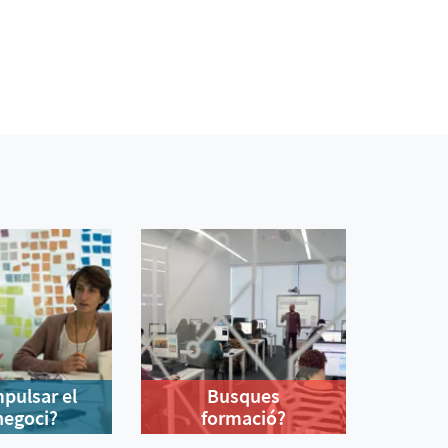
mpulsar el
Busques
negoci?
formació?