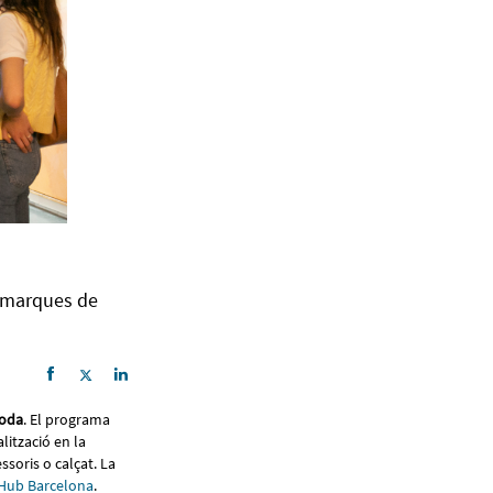
0 marques de
moda
. El programa
ització en la
ssoris o calçat. La
 Hub Barcelona
.