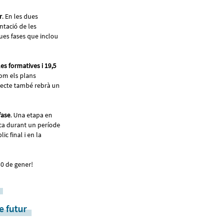
r
. En les dues
entació de les
ues fases que inclou
es formatives i 19,5
com els plans
ojecte també rebrà un
fase
. Una etapa en
rca durant un període
c final i en la
30 de gener!
e futur