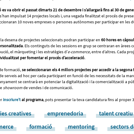
ó es va obrir el passat dimarts 21 de desembre i s’allargarà fins al 30 de gene
 s’han impulsat 14 projectes locals i, una vegada finalitzat el procés de pres
eccionaran 10 noves empreses o persones autònomes per participar en les d
 la desena de projectes seleccionats podran participar en
60 hores en càpsul
ersonalitzada
. Els continguts de les sessions en grup se centraran en àrees 
bució, el màrqueting i les estratègies d’
e-commerce
, entre d’altres. Cada pr
dualitzat per fomentar el procés d’acceleració
.
de formació,
se seleccionaran els 4 millors projectes per accedir a la segona 
de serveis ad hoc per cada participant en funció de les necessitats de la ma
ament se centrarà en potenciar la digitalització i la comercialització a públi
de
showroom
de vendes i de comunicació.
er
inscriure’t
al programa
, pots presentar la teva candidatura fins al proper 
ies creatives
emprenedoria
talent creatiu
merce
formació
mentoring
sectors d