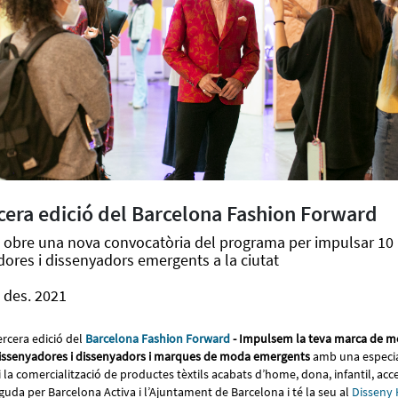
rcera edició del Barcelona Fashion Forward
a obre una nova convocatòria del programa per impulsar 1
ores i dissenyadors emergents a la ciutat
 des. 2021
ercera edició del
Barcelona Fashion Forward
- Impulsem la teva marca de 
ssenyadores i dissenyadors i marques de moda emergents
amb una especial
i la comercialització de productes tèxtils acabats d’home, dona, infantil, acce
guda per Barcelona Activa i l’Ajuntament de Barcelona i té la seu al
Disseny