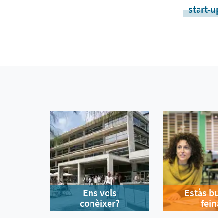
start-u
Ens vols
Estàs b
conèixer?
fein