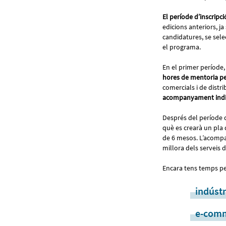
El període d’inscripci
edicions anteriors, ja
candidatures, se sel
el programa.
En el primer període,
hores de mentoria p
comercials i de distri
acompanyament indivi
Després del període 
què es crearà un pla 
de 6 mesos. L’acompany
millora dels serveis 
Encara tens temps p
indústr
e-com