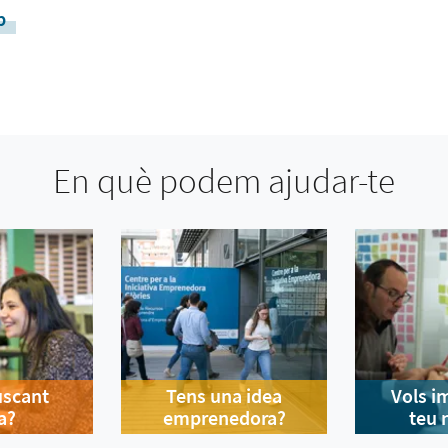
p
En què podem ajudar-te
uscant
Tens una idea
Vols i
a?
emprenedora?
teu 