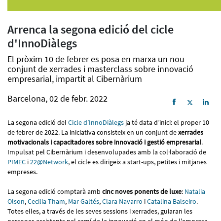
Arrenca la segona edició del cicle
d'InnoDiàlegs
El pròxim 10 de febrer es posa en marxa un nou
conjunt de xerrades i masterclass sobre innovació
empresarial, impartit al Cibernàrium
Barcelona, 02 de febr. 2022
La segona edició del
Cicle d’InnoDiàlegs
ja té data d’inici: el proper 10
de febrer de 2022. La iniciativa consisteix en un conjunt de
xerrades
motivacionals i capacitadores sobre innovació i gestió empresarial
.
Impulsat pel Cibernàrium i desenvolupades amb la col·laboració de
PIMEC
i
22@Network
, el cicle es dirigeix a start-ups, petites i mitjanes
empreses.
La segona edició comptarà amb
cinc noves ponents de luxe
:
Natalia
Olson
,
Cecilia Tham
,
Mar Galtés
,
Clara Navarro
i
Catalina Balseiro
.
Totes elles, a través de les seves sessions i xerrades, guiaran les