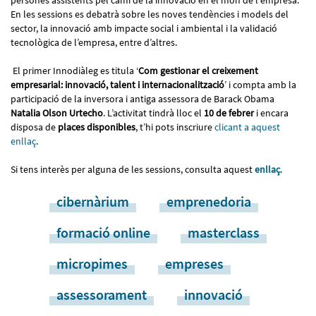
persones assistents pel camí de la innovació en el món de l'empresa.
En les sessions es debatrà sobre les noves tendències i models del
sector, la innovació amb impacte social i ambiental i la validació
tecnològica de l’empresa, entre d’altres.
El primer Innodiàleg es titula ‘
Com gestionar el creixement
empresarial: innovació, talent i internacionalització
’ i compta amb la
participació de la inversora i antiga assessora de Barack Obama
Natalia Olson Urtecho
. L’activitat tindrà lloc el
10 de febrer
i encara
disposa de
places disponibles
, t’hi pots inscriure
clicant a aquest
enllaç
.
Si tens interès per alguna de les sessions, consulta aquest
enllaç
.
cibernàrium
emprenedoria
formació online
masterclass
micropimes
empreses
assessorament
innovació