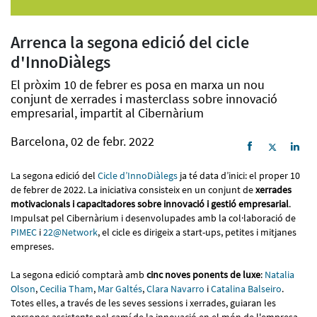
Arrenca la segona edició del cicle
d'InnoDiàlegs
El pròxim 10 de febrer es posa en marxa un nou
conjunt de xerrades i masterclass sobre innovació
empresarial, impartit al Cibernàrium
Barcelona, 02 de febr. 2022
La segona edició del
Cicle d’InnoDiàlegs
ja té data d’inici: el proper 10
de febrer de 2022. La iniciativa consisteix en un conjunt de
xerrades
motivacionals i capacitadores sobre innovació i gestió empresarial
.
Impulsat pel Cibernàrium i desenvolupades amb la col·laboració de
PIMEC
i
22@Network
, el cicle es dirigeix a start-ups, petites i mitjanes
empreses.
La segona edició comptarà amb
cinc noves ponents de luxe
:
Natalia
Olson
,
Cecilia Tham
,
Mar Galtés
,
Clara Navarro
i
Catalina Balseiro
.
Totes elles, a través de les seves sessions i xerrades, guiaran les