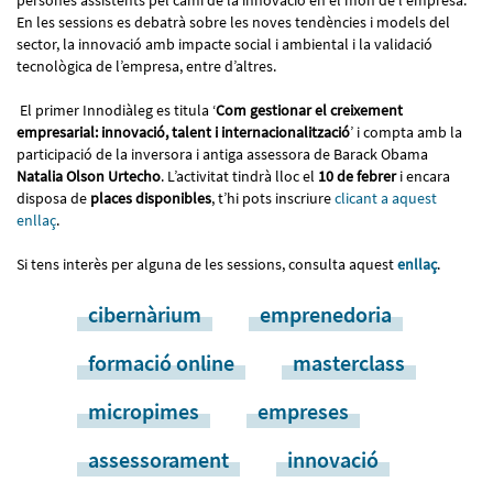
persones assistents pel camí de la innovació en el món de l'empresa.
En les sessions es debatrà sobre les noves tendències i models del
sector, la innovació amb impacte social i ambiental i la validació
tecnològica de l’empresa, entre d’altres.
El primer Innodiàleg es titula ‘
Com gestionar el creixement
empresarial: innovació, talent i internacionalització
’ i compta amb la
participació de la inversora i antiga assessora de Barack Obama
Natalia Olson Urtecho
. L’activitat tindrà lloc el
10 de febrer
i encara
disposa de
places disponibles
, t’hi pots inscriure
clicant a aquest
enllaç
.
Si tens interès per alguna de les sessions, consulta aquest
enllaç
.
cibernàrium
emprenedoria
formació online
masterclass
micropimes
empreses
assessorament
innovació