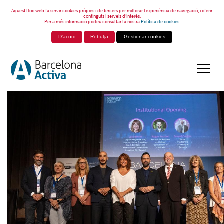
Aquest lloc web fa servir cookies pròpies i de tercers per millorar l’experiència de navegació, i oferir
continguts i serveis d’interès.
Per a més informació podeu consultar la nostra
Política de cookies
D'acord
Rebutja
Gestionar cookies