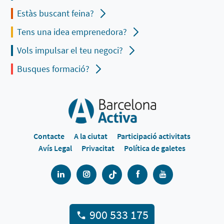
Estàs buscant feina?
Tens una idea emprenedora?
Vols impulsar el teu negoci?
Busques formació?
Contacte
A la ciutat
Participació activitats
Avís Legal
Privacitat
Política de galetes
900 533 175