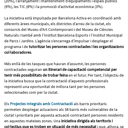
(20%), l’arranjament i manteniment d’equipaments i espais públics
(9%), les TIC (8%) i la promoció d’activitat econòmica (3%).
La iniciativa està impulsada per Barcelona Activa en coordinació amb
diferents àrees municipals, els districtes d’arreu de la ciutat, els
consorcis del Museu d'Art Contemporani i del Museu de Ciències
Naturals i també amb l’Institut Barcelona Esports i l’Institut Municipal
de Parcs i Jardins. L’agència s’encarrega d’impulsar i desplegar el
programa i de
tutoritzar les persones contractades i les organitzacions
col·laboradores
.
Més enllà de les tasques que hauran d’assumir, les persones
contractades seguiran
un itinerari de capacitació competencial per
tenir més possibilitats de trobar feina
en el futur. Per tant, l’objectiu de
la iniciativa busca que la contractació d’aquests professionals
representi una oportunitat de millora tant per les persones
seleccionades com per la ciutat.
Els
Projectes Integrals amb Contractació
als barris prioritaris
permeten desplegar actuacions als 38 barris més vulnerables de la
ciutat i prioritaris per aquesta actuació contractant persones residents
en aquestes mateixes zones. Una
iniciativa dirigida als territoris i
col·lectius que es troben en situació de més necessitat
i que, alhora, se