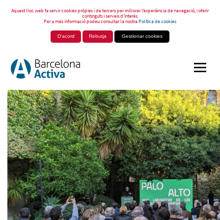
Aquest lloc web fa servir cookies pròpies i de tercers per millorar l’experiència de navegació, i oferir
continguts i serveis d’interès.
Per a més informació podeu consultar la nostra
Política de cookies
D'acord
Rebutja
Gestionar cookies