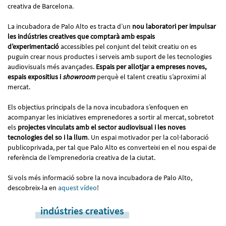
creativa de Barcelona.
La incubadora de Palo Alto es tracta d’un
nou laboratori per impulsar
les indústries creatives que comptarà amb espais
d’experimentació
accessibles pel conjunt del teixit creatiu on es
puguin crear nous productes i serveis amb suport de les tecnologies
audiovisuals més avançades.
Espais per allotjar a empreses noves,
espais expositius i
showroom
perquè el talent creatiu s’aproximi al
mercat.
Els objectius principals de la nova incubadora s’enfoquen en
acompanyar les iniciatives emprenedores a sortir al mercat, sobretot
els
projectes vinculats amb el sector audiovisual i les noves
tecnologies del so i la llum
. Un espai motivador per la col·laboració
publicoprivada, per tal que Palo Alto es converteixi en el nou espai de
referència de l’emprenedoria creativa de la ciutat.
Si vols més informació sobre la nova incubadora de Palo Alto,
descobreix-la en
aquest vídeo
!
indústries creatives