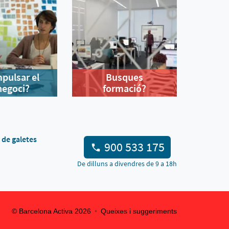
mpulsar el
Busques
negoci?
formació?
a de galetes
900 533 175
De dilluns a divendres de 9 a 18h
© Barcelona Activa
2026
Queixes i suggeriments