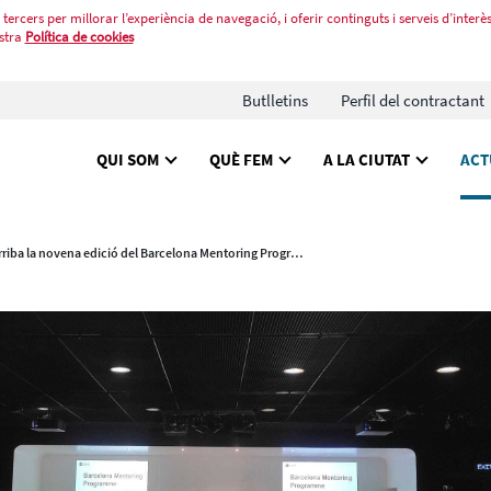
tercers per millorar l’experiència de navegació, i oferir continguts i serveis d’interès
stra
Política de cookies
Butlletins
Perfil del contractant
QUI SOM
QUÈ FEM
A LA CIUTAT
ACT
Arriba la novena edició del Barcelona Mentoring Programme