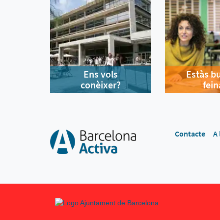
Ens vols
Estàs b
conèixer?
fein
Contacte
A 