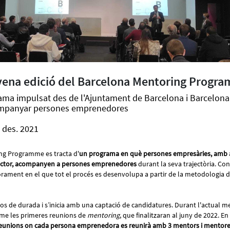
ovena edició del Barcelona Mentoring Progr
ama impulsat des de l'Ajuntament de Barcelona i Barcelona 
ompanyar persones emprenedores
 des. 2021
ng Programme es tracta d'
un programa en què persones empresàries, amb an
 sector, acompanyen a persones emprenedores
durant la seva trajectòria. Con
orament en el que tot el procés es desenvolupa a partir de la metodologia 
os de durada i s’inicia amb una captació de candidatures. Durant l'actual 
me les primeres reunions de
mentoring
, que finalitzaran al juny de 2022. En
reunions on cada persona emprenedora es reunirà amb 3 mentors i mentores