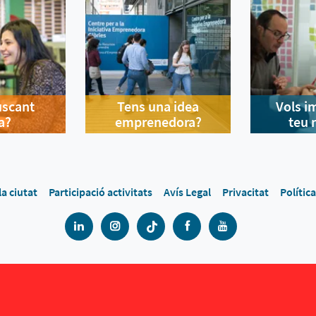
uscant
Tens una idea
Vols i
a?
emprenedora?
teu 
la ciutat
Participació activitats
Avís Legal
Privacitat
Polític