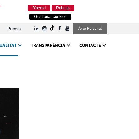
.
D'acord
Rebutja
Gestionar cookies
Premsa
Àrea Personal
UALITAT
TRANSPARÈNCIA
CONTACTE