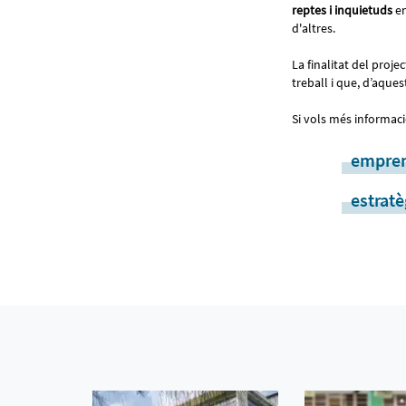
reptes i inquietuds
en
d'altres.
La finalitat del proje
treball i que, d’aques
Si vols més informac
empren
estratè