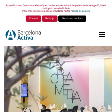
Aquest lloc web fa servir cookies pròpies i de tercers per millorar l’experiència de navegació, i oferir
continguts i serveis d’interès.
Per a més informació podeu consultar la nostra
Política de cookies
D'acord
Rebutja
Gestionar cookies