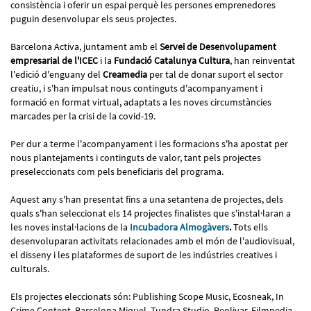
consistència i oferir un espai perquè les persones emprenedores
puguin desenvolupar els seus projectes.
Barcelona Activa, juntament amb el
Servei de Desenvolupament
empresarial de l'ICEC
i la
Fundació Catalunya Cultura
, han reinventat
l'edició d'enguany del
Creamedia
per tal de donar suport el sector
creatiu, i s'han impulsat nous continguts d'acompanyament i
formació en format virtual, adaptats a les noves circumstàncies
marcades per la crisi de la covid-19.
Per dur a terme l'acompanyament i les formacions s'ha apostat per
nous plantejaments i continguts de valor, tant pels projectes
preseleccionats com pels beneficiaris del programa.
Aquest any s'han presentat fins a una setantena de projectes, dels
quals s'han seleccionat els 14 projectes finalistes que s'instal·laran a
les noves instal·lacions de la
Incubadora Almogàvers
.
Tots ells
desenvoluparan activitats relacionades amb el món de l'audiovisual,
el disseny i les plataformes de suport de les indústries creatives i
culturals.
Els projectes eleccionats són: Publishing Scope Music, Ecosneak, In
Crime Content, Barcelona Miquel, Tundra Studio, Reolivar, Filmpedia,